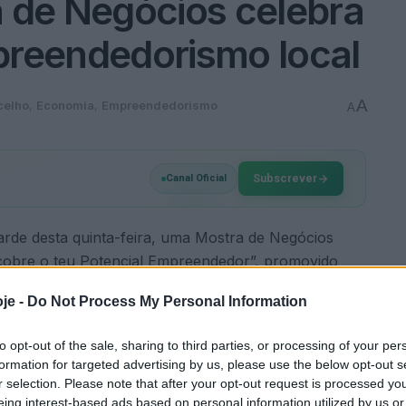
 de Negócios celebra
mpreendedorismo local
A
celho
,
Economia
,
Empreendedorismo
A
Subscrever
Canal Oficial
rde desta quinta-feira, uma Mostra de Negócios
cobre o teu Potencial Empreendedor”, promovido
ento, que funcionou como o momento de partilha e
je -
Do Not Process My Personal Information
demonstraram como pretendem transformar ideias em
to opt-out of the sale, sharing to third parties, or processing of your per
formation for targeted advertising by us, please use the below opt-out s
ercursos de novos talentos locais que se preparam
r selection. Please note that after your opt-out request is processed y
eing interest-based ads based on personal information utilized by us or