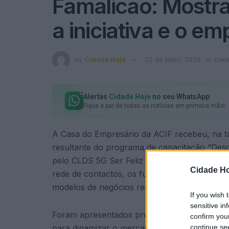
Famalicão: Mostra
a iniciativa e o e
by
Cidade Hoje
22 de Maio, 2026
in
Con
Alertas
Cidade Hoje
no seu WhatsApp
Fique a par de todas as notícias em primeira mão!
A Casa do Empresário da ACIF recebeu, na ta
resultante do programa de capacitação “Des
pelo CLDS 5G Ser Feliz em Famalicão. No ev
Cidade Ho
rede de contactos, os futuros empresários 
modelos de negócios reais e sustentáveis.
If you wish 
sensitive in
Foram apresentados projetos inovadores e p
confirm you
continue se
para dinamizar o mercado atual.