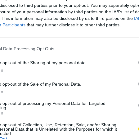
disclosed to third parties prior to your opt-out. You may separately opt-
losure of your personal information by third parties on the IAB’s list of
ntes do programa integraram um plano de formação
. This information may also be disclosed by us to third parties on the
IA
tências, tais como literacia financeira, marketing e
Participants
that may further disclose it to other third parties.
o espírito empreendedor de Famalicão ganha uma
ue estes participantes percorreram é um exemplo
a equipa de coordenação do CLDS 5G Famalicão.
l Data Processing Opt Outs
o opt-out of the Sharing of my personal data.
In
o opt-out of the Sale of my Personal Data.
In
to opt-out of processing my Personal Data for Targeted
ing.
In
o opt-out of Collection, Use, Retention, Sale, and/or Sharing
ersonal Data that Is Unrelated with the Purposes for which it
lected.
Out