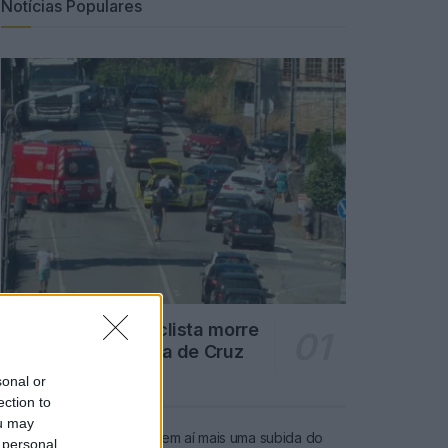
Notícias Populares
Famalicão: Motociclista morre
na N14 na freguesia de Cruz
4726 SHARES
sonal or
ection to
ou may
Combustíveis: Vem aí mais uma subida do
 personal