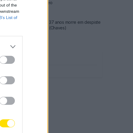
preço do gasóleo
out of the
3779 SHARES
 downstream
B’s List of
Famalicense de 37 anos morre em despiste
de mota na A24 (Chaves)
2545 SHARES
Publicidade