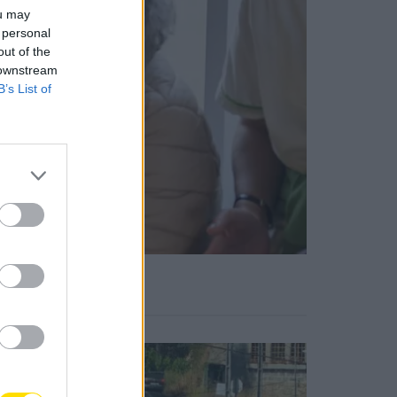
ou may
 personal
out of the
 downstream
B’s List of
Notícias Populares