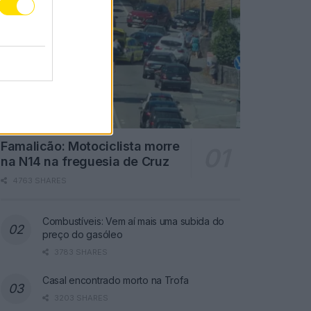
Famalicão: Motociclista morre
na N14 na freguesia de Cruz
4763 SHARES
Combustíveis: Vem aí mais uma subida do
preço do gasóleo
3783 SHARES
Casal encontrado morto na Trofa
3203 SHARES