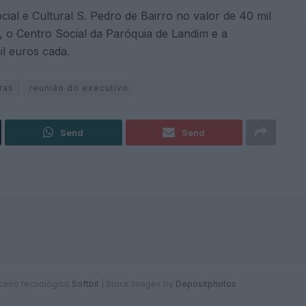
ial e Cultural S. Pedro de Bairro no valor de 40 mil
, o Centro Social da Paróquia de Landim e a
l euros cada.
ras
reunião do executivo
Send
Send
F
rceiro tecnológico
Softbit
|
Stock images by
Depositphotos