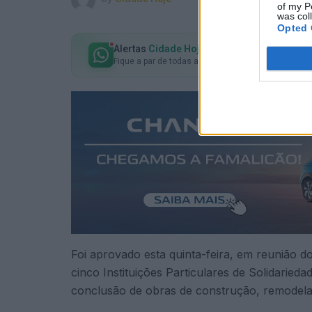
of my P
was col
Opted 
Alertas
Cidade Hoje
no seu WhatsApp
Fique a par de todas as notícias em primeira mão!
Foi aprovado esta quinta-feira, em reunião d
cinco Instituições Particulares de Solidariedad
conclusão de obras de construção, remodelaçã