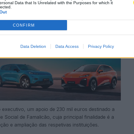
A
ersonal Data that Is Unrelated with the Purposes for which it
lected.
Out
Subscrever
Canal Oficial
CONFIRM
Data Deletion
Data Access
Privacy Policy
o executivo, um apoio de 230 mil euros destinado a
e Social de Famalicão, cuja principal finalidade é a
o e ampliação das respetivas instituições.