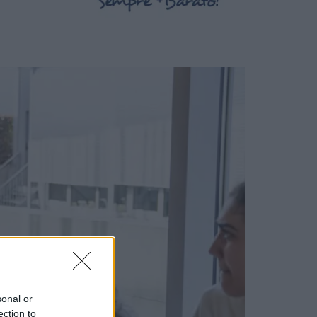
sonal or
ection to