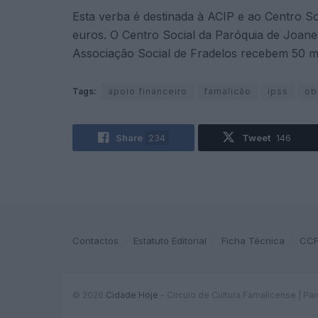
Esta verba é destinada à ACIP e ao Centro Soc
euros. O Centro Social da Paróquia de Joane
Associação Social de Fradelos recebem 50 mi
Tags:
apoio financeiro
famalicão
ipss
ob
Share
234
Tweet
146
Contactos
Estatuto Editorial
Ficha Técnica
CC
© 2026
Cidade Hoje
- Circulo de Cultura Famalicense | Pa