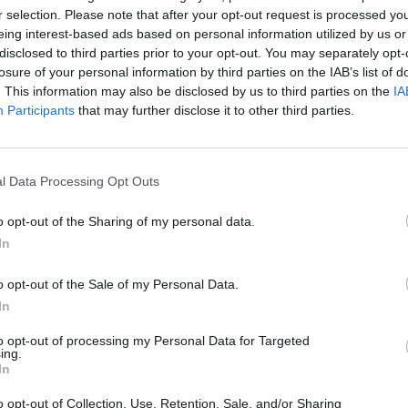
r selection. Please note that after your opt-out request is processed y
eing interest-based ads based on personal information utilized by us or
disclosed to third parties prior to your opt-out. You may separately opt-
losure of your personal information by third parties on the IAB’s list of
. This information may also be disclosed by us to third parties on the
IA
Participants
that may further disclose it to other third parties.
l Data Processing Opt Outs
o opt-out of the Sharing of my personal data.
In
o opt-out of the Sale of my Personal Data.
io disponibiliza 230
In
io a IPSS
to opt-out of processing my Personal Data for Targeted
ing.
In
o opt-out of Collection, Use, Retention, Sale, and/or Sharing
A
ncelho