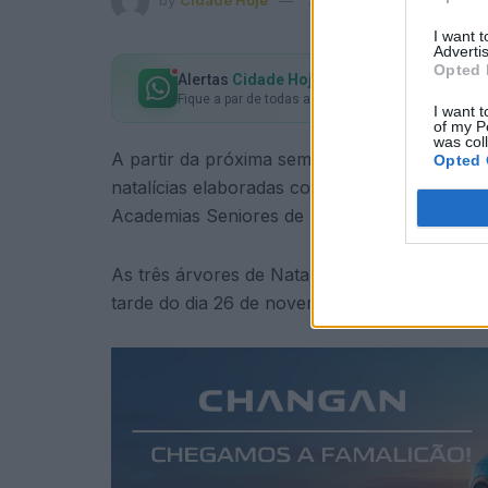
by
Cidade Hoje
21 de Novembro, 2025
in
I want 
Advertis
Opted 
Alertas
Cidade Hoje
no seu WhatsApp
Fique a par de todas as notícias em primeira mão!
I want t
of my P
was col
A partir da próxima semana, a Praça – Merc
Opted 
natalícias elaboradas com recurso a materiais 
Academias Seniores de Famalicão, em parceri
As três árvores de Natal criativas e sustent
tarde do dia 26 de novembro, pelas 14h30.