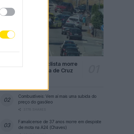
Famalicão: Motociclista morre
na N14 na freguesia de Cruz
4714 SHARES
Combustíveis: Vem aí mais uma subida do
preço do gasóleo
3778 SHARES
Famalicense de 37 anos morre em despiste
de mota na A24 (Chaves)