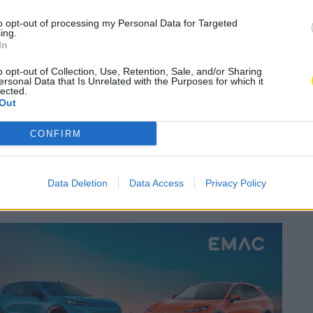
A
Concelho
A
to opt-out of processing my Personal Data for Targeted
ing.
In
Subscrever
Canal Oficial
o opt-out of Collection, Use, Retention, Sale, and/or Sharing
ersonal Data that Is Unrelated with the Purposes for which it
lected.
ado Municipal de Famalicão exibe decorações
Out
têxteis reutilizados. É uma iniciativa da Rede de
CONFIRM
a com o projeto municipal ‘FazRefaz’.
áveis decoradas pelos seniores chegam ao espaço na
Data Deletion
Data Access
Privacy Policy