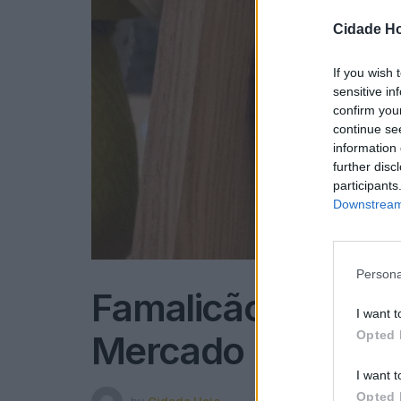
Cidade Ho
If you wish 
sensitive in
confirm you
continue se
information 
further disc
participants
Downstream 
Persona
Famalicão: Natal 
I want t
Mercado
Opted 
I want t
Opted 