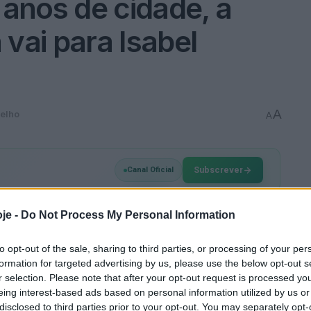
 anos de cidade, a
vai para Isabel
A
elho
A
Subscrever
Canal Oficial
anos e a data, como é tradição, será comemorada na
je -
Do Not Process My Personal Information
s, a partir das 18 horas desta quinta-feira.
to opt-out of the sale, sharing to third parties, or processing of your per
formation for targeted advertising by us, please use the below opt-out s
es Municipais, com destaque para a Medalha de
r selection. Please note that after your opt-out request is processed y
Isabel Furtado. A carismática empresária
eing interest-based ads based on personal information utilized by us or
gada à gestão do grupo há mais de 20 anos, sendo
disclosed to third parties prior to your opt-out. You may separately opt-