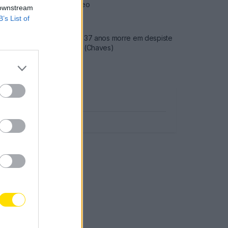
preço do gasóleo
 downstream
3779 SHARES
B’s List of
Famalicense de 37 anos morre em despiste
de mota na A24 (Chaves)
2545 SHARES
Publicidade