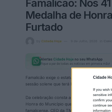
Famalicão: Nos 41
Medalha de Honra 
Furtado
by
Cidade Hoje
9 de Julho, 2026
in
Conc
Alertas
Cidade Hoje
no seu WhatsApp
Fique a par de todas as notícias em primeira mão!
Famalicão exige o estatuto de cidade há 41 
Cidade Ho
sessão solene que terá lugar na Casa das Arte
If you wish 
sensitive in
Da celebração consta a entrega dos Galardõ
confirm you
Honra do Município que, este ano, distingue 
continue se
famalicense, CEO da TMG Automotive, está li
information 