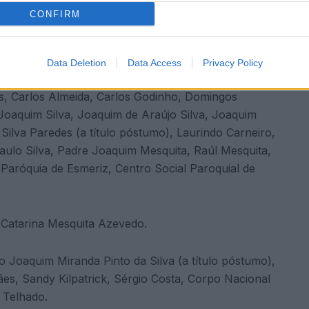
CONFIRM
Data Deletion
Data Access
Privacy Policy
a: António Cardoso, António Fonseca, Augusto
s, Carlos Almeida, Carlos Godinho, Domingos
Joaquim Silva, Joaquim de Araújo Silva, Joaquim
Silva Paredes (a título póstumo), Laurindo Carneiro,
ulo Silva, Padre Joaquim Mesquita, Raúl Mesquita,
 Paróquia de Esmeriz, Centro Social Paroquial de
 Catarina Mesquita Azevedo.
o Joaquim Miranda Pinto da Silva (a título póstumo),
es, Sandy Kilpatrick, Sérgio Costa, Corpo Nacional
 Telhado.