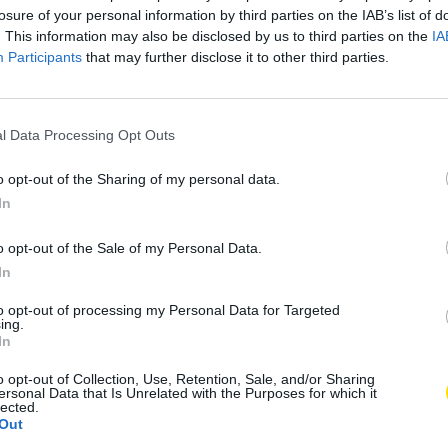
losure of your personal information by third parties on the IAB’s list of
cional.
. This information may also be disclosed by us to third parties on the
IA
Participants
that may further disclose it to other third parties.
alardões a 36 personalidades e 12 instituições e
mos de atividade, na longevidade e na
cem Famalicão.
l Data Processing Opt Outs
a de Mérito Municipal de Ciência, a atleta de
o opt-out of the Sharing of my personal data.
In
Famalicão, Gustavo Sá, Mérito Desportivo, e o cantor
e vão receber distinções na Casa das Artes.
o opt-out of the Sale of my Personal Data.
In
to opt-out of processing my Personal Data for Targeted
ing.
In
o opt-out of Collection, Use, Retention, Sale, and/or Sharing
ersonal Data that Is Unrelated with the Purposes for which it
lected.
Out