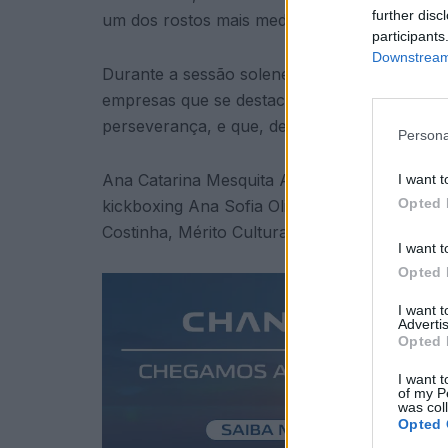
further disc
um dos rostos mais mediáticos da indústria na
participants
Downstream 
Durante a sessão solene serão entregues 48 g
empresas que se destacaram em diferentes ra
perseverança, e que, desta forma, engrande
Persona
Ana Catarina Mesquita Azevedo, com a Medalh
I want t
Opted 
kickboxing Ana Sofia Oliveira, o jogador do 
Costinha, Mérito Cultural, são alguns dos qu
I want t
Opted 
I want 
Advertis
Opted 
I want t
of my P
was col
Opted 