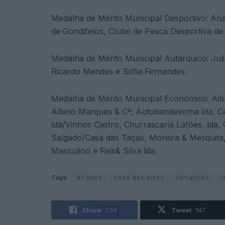
Medalha de Mérito Municipal Desportivo: Ana
de Gondifelos, Clube de Pesca Desportiva d
Medalha de Mérito Municipal Autárquico: Jul
Ricardo Mendes e Sofia Fernandes.
Medalha de Mérito Municipal Económico: Al
Albino Marques & Cª; Autobandeirinha lda, C
lda/Vinhos Castro, Churrascaria Lafões, lda
Salgado/Casa das Taças, Moreira & Mesquita
Masculino e Reis& Silva lda.
Tags:
41 anos
casa das artes
famalicão
i
Share
234
Tweet
147