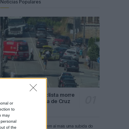
Notícias Populares
Famalicão: Motociclista morre
na N14 na freguesia de Cruz
sonal or
ection to
4725 SHARES
ou may
 personal
Combustíveis: Vem aí mais uma subida do
out of the