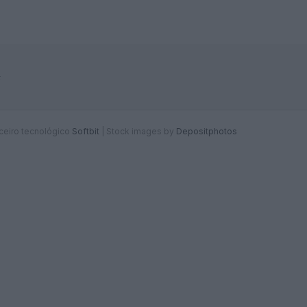
F
rceiro tecnológico
Softbit
|
Stock images by
Depositphotos