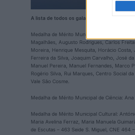
A lista de todos os galardoados:
Medalha de Mérito Municipal de Benemerênci
Magalhães, Augusto Rodrigues, Carlos Freita
Moreira, Henrique Mesquita, Horácio Costa, 
Ferreira da Silva, Joaquim Carvalho, José da 
Manuel Pereira, Manuel Fernandes, Marco Pa
Rogério Silva, Rui Marques, Centro Social da
Vale São Cosme.
Medalha de Mérito Municipal de Ciência: Ana
Medalha de Mérito Municipal Cultural: Antóni
Maria Avelina Ferraz, Maria Manuela Guimarã
de Escutas – 463 Seide S. Miguel, CNE 464 –