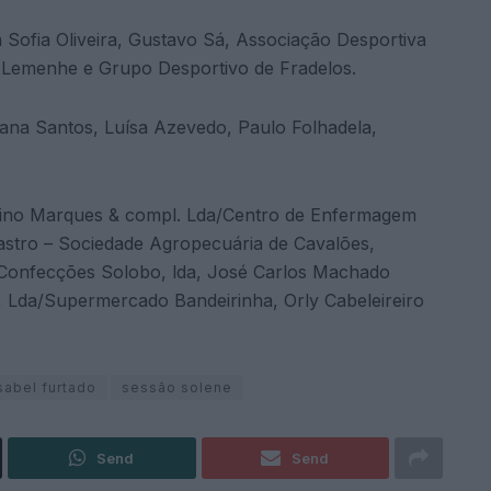
 Sofia Oliveira, Gustavo Sá, Associação Desportiva
e Lemenhe e Grupo Desportivo de Fradelos.
iana Santos, Luísa Azevedo, Paulo Folhadela,
bino Marques & compl. Lda/Centro de Enfermagem
astro – Sociedade Agropecuária de Cavalões,
, Confecções Solobo, lda, José Carlos Machado
, Lda/Supermercado Bandeirinha, Orly Cabeleireiro
sabel furtado
sessão solene
Send
Send