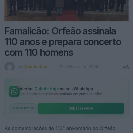
Famalicão: Orfeão assinala
110 anos e prepara concerto
com 110 homens
A
by
Cidade Hoje
17 de Fevereiro, 2026
A
Alertas
Cidade Hoje
no seu WhatsApp
Fique a par de todas as notícias em primeira mão!
Subscrever
Canal Oficial
As comemorações do 110° aniversário do Orfeão