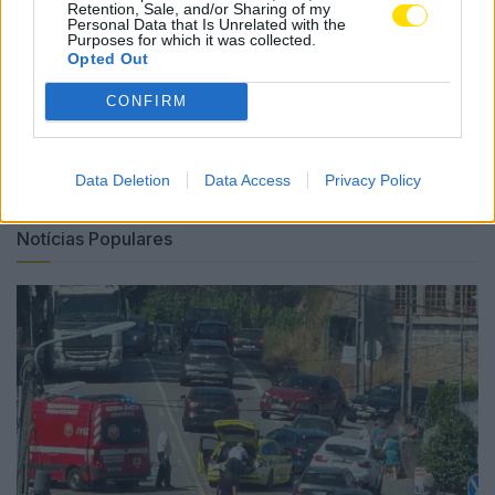
Retention, Sale, and/or Sharing of my
do Monte.
Personal Data that Is Unrelated with the
Purposes for which it was collected.
Opted Out
Tags:
110 anos
famalicão
famalicense
orfeão
programa
vereadora cultura
CONFIRM
Data Deletion
Data Access
Privacy Policy
Notícias Populares