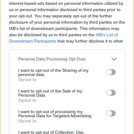
interest-based ads based on personal information utilized by
us or personal information disclosed to third parties prior to
your opt-out. You may separately opt-out of the further
A direção da associação anunciou que ao longo deste
disclosure of your personal information by third parties on the
ano serão realizadas diversas atividades para assinalar
IAB’s list of downstream participants. This information may
also be disclosed by us to third parties on the
IAB’s List of
a efeméride, estando já agendado para o dia 28 de
Downstream Participants
that may further disclose it to other
março, um concerto com a Banda de Famalicão, em
third parties.
que participarão 110 homens.
Personal Data Processing Opt Outs
Participará nas celebrações da Semana Santa em Vila
I want to opt-out of the Sharing of my
Nova de Famalicão e no dia 27 de junho estará no
personal data.
festival de música coral, em Tui – Galiza (Espanha), a
Opted In
convite do Coro San Telmo de Tui.
I want to opt-out of the Sale of my
Personal Data.
Recorde-se que São Telmo (ou São Pedro Gonçalves
Opted In
Telmo) dedicou a sua vida a auxiliar os homens do
I want to opt-out of processing my
mar na Galiza e em Portugal e é celebrado também
Personal Data for Targeted Advertising.
Opted In
em Vila Nova de Famalicão, na paróquia de Santa
Lucrécia do Louro, onde é mais conhecido por Santo
I want to opt-out of Collection, Use,