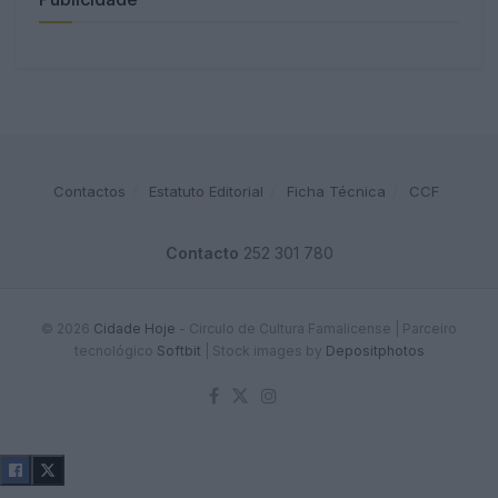
Contactos
Estatuto Editorial
Ficha Técnica
CCF
Contacto
252 301 780
© 2026
Cidade Hoje
- Circulo de Cultura Famalicense | Parceiro
tecnológico
Softbit
|
Stock images by
Depositphotos