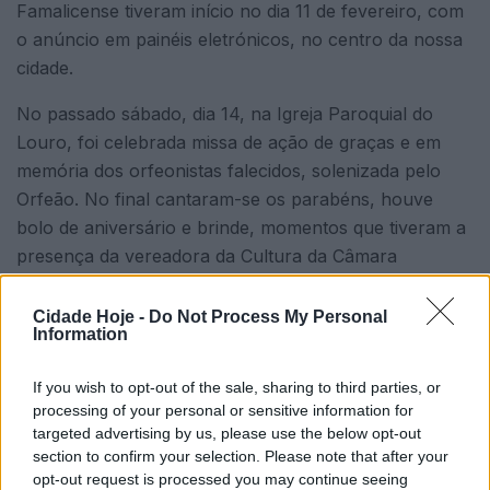
Famalicense tiveram início no dia 11 de fevereiro, com
o anúncio em painéis eletrónicos, no centro da nossa
cidade.
No passado sábado, dia 14, na Igreja Paroquial do
Louro, foi celebrada missa de ação de graças e em
memória dos orfeonistas falecidos, solenizada pelo
Orfeão. No final cantaram-se os parabéns, houve
bolo de aniversário e brinde, momentos que tiveram a
presença da vereadora da Cultura da Câmara
Municipal de Famalicão. Susana Pereira felicitou a
instituição e fez votos dos maiores sucessos em prol
Cidade Hoje -
Do Not Process My Personal
Information
da música, em particular da coral e da cultura
famalicense.
If you wish to opt-out of the sale, sharing to third parties, or
processing of your personal or sensitive information for
targeted advertising by us, please use the below opt-out
section to confirm your selection. Please note that after your
opt-out request is processed you may continue seeing