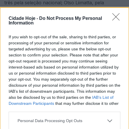
três pela seleção nacional; Otso Liimatta, pela
Finlândia, e Otar Mamageishvili, pela Geórgia,
estiveram no Campeonato da Europa sub-21 e vão
Cidade Hoje -
Do Not Process My Personal
Information
apresentar-se mais tarde para os trabalhos da nova
época.
If you wish to opt-out of the sale, sharing to third parties, or
processing of your personal or sensitive information for
targeted advertising by us, please use the below opt-out
section to confirm your selection. Please note that after your
opt-out request is processed you may continue seeing
interest-based ads based on personal information utilized by
us or personal information disclosed to third parties prior to
your opt-out. You may separately opt-out of the further
Depois de um período de férias, estes jogadores
disclosure of your personal information by third parties on the
regressam ao Famalicão a 10 de julho. Recorde-se que
IAB’s list of downstream participants. This information may
also be disclosed by us to third parties on the
IAB’s List of
o restante plantel apresenta-se para os habituais
Downstream Participants
that may further disclose it to other
testes médicos e físicos no dia 1 de julho.
third parties.
O FC Famalicão, com seis jogadores (com Václav Sejk,
Personal Data Processing Opt Outs
pela Chéquia, que estava emprestado ao clube), foi o