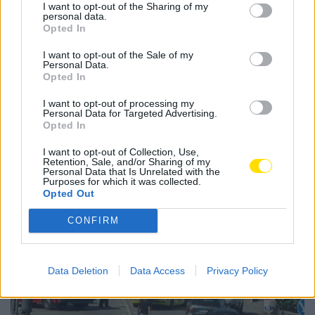
I want to opt-out of the Sharing of my
segundo clube com mais jogadores na competição que
personal data.
decorreu na Eslováquia.
Opted In
I want to opt-out of the Sale of my
Tags:
europeu
famalicão
jogadores
sub-21
Personal Data.
Opted In
I want to opt-out of processing my
Personal Data for Targeted Advertising.
Opted In
Notícias Populares
I want to opt-out of Collection, Use,
Retention, Sale, and/or Sharing of my
Personal Data that Is Unrelated with the
Purposes for which it was collected.
Opted Out
CONFIRM
Data Deletion
Data Access
Privacy Policy