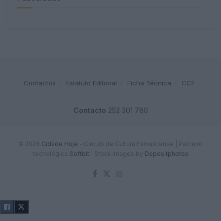
Contactos
Estatuto Editorial
Ficha Técnica
CCF
Contacto
252 301 780
© 2026
Cidade Hoje
- Circulo de Cultura Famalicense | Parceiro
tecnológico
Softbit
|
Stock images by
Depositphotos