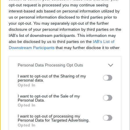
opt-out request is processed you may continue seeing
interest-based ads based on personal information utilized by
us or personal information disclosed to third parties prior to
your opt-out. You may separately opt-out of the further
disclosure of your personal information by third parties on the
IAB’s list of downstream participants. This information may
also be disclosed by us to third parties on the
IAB’s List of
Desde quarta-feira passada, o livro e a leitura
Downstream Participants
that may further disclose it to other
third parties.
tomaram conta do centro da cidade. Para além da
exposição e venda de livros, a iniciativa contemplou
Personal Data Processing Opt Outs
um programa complementar de animação cultural e
I want to opt-out of the Sharing of my
literária, com encontros com escritores,
personal data.
apresentações de livros, espetáculos de teatro,
Opted In
concertos musicais, exposições e horas do conto.
I want to opt-out of the Sale of my
Tudo para todas as faixas etárias.
Personal Data.
Opted In
Os expositores participantes representam o mercado
I want to opt-out of processing my
livreiro e editorial famalicense: Livraria Municipal;
Personal Data for Targeted Advertising.
Opted In
Centro de Estudos Camilianos; Livraria Fontenova;