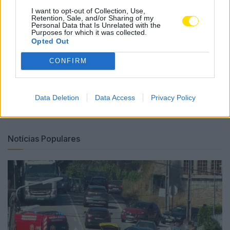
Livreiro Arlindo Moreira; Edições Húmus, Editora
I want to opt-out of Collection, Use,
Retention, Sale, and/or Sharing of my
Centro Atlântico; Editorial Novembro e Fundação
Personal Data that Is Unrelated with the
Purposes for which it was collected.
Cupertino de Miranda.
Opted Out
Tags:
cidade
famalicão
jorge reis sá
leitura
CONFIRM
livro
mercado
Praça D.Maria II
Data Deletion
Data Access
Privacy Policy
Notícias Populares