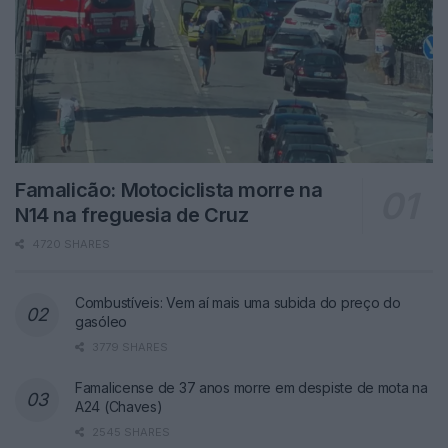
Famalicão: Motociclista morre na
N14 na freguesia de Cruz
4720 SHARES
Combustíveis: Vem aí mais uma subida do preço do
gasóleo
3779 SHARES
Famalicense de 37 anos morre em despiste de mota na
A24 (Chaves)
2545 SHARES