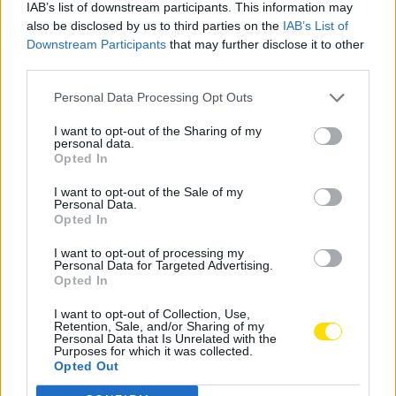
IAB’s list of downstream participants. This information may
recentemente ordenado sacerdote, tendo realizado o
also be disclosed by us to third parties on the
IAB’s List of
seu estágio pastoral nas paróquias de Sto. Adrião de
Downstream Participants
that may further disclose it to other
Vila Nova de Famalicão e S. Martinho de Brufe.
third parties.
Estas alterações surgem na sequência das nomeações
Personal Data Processing Opt Outs
do Arcebispo Primaz, D. Jorge Ortiga, tornadas
I want to opt-out of the Sharing of my
públicas em julho passado, no que respeita às
personal data.
Opted In
mudanças de párocos em toda a Arquidiocese,
nomeadamente no Arciprestado de Vila Nova de
I want to opt-out of the Sale of my
Personal Data.
Famalicão, e que agora, prestes a iniciar-se um novo
Opted In
ano pastoral, começam a concretizar-se.
I want to opt-out of processing my
Personal Data for Targeted Advertising.
Opted In
Tags:
bente
oliveira santa maria
padre
I want to opt-out of Collection, Use,
Retention, Sale, and/or Sharing of my
tomada de posse
Personal Data that Is Unrelated with the
Purposes for which it was collected.
Opted Out