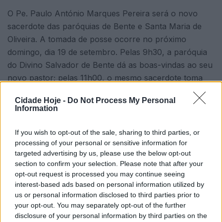
O Pe. Paulo António Marques Pereira será o novo
sacerdote das paróquias de Bente e Santa Maria de
Oliveira. A tomada de posse ocorre no próximo
domingo, dia 19 de setembro. Pelas 9h30, a paróquia
do Divino Salvador de Bente dá as boas-vindas ao seu
novo pastor; pelas 11h00, o mesmo sacerdote toma
também posse em Santa Maria de Oliveira.
Cidade Hoje -
Do Not Process My Personal
Information
If you wish to opt-out of the sale, sharing to third parties, or
processing of your personal or sensitive information for
targeted advertising by us, please use the below opt-out
section to confirm your selection. Please note that after your
opt-out request is processed you may continue seeing
De recordar que ambas as comunidades eram até aqui
interest-based ads based on personal information utilized by
paroquiadas pelo Pe. Carlos Alberto Granja da Silva
us or personal information disclosed to third parties prior to
Cadeias, dispensado, a seu pedido, por razões de
your opt-out. You may separately opt-out of the further
disclosure of your personal information by third parties on the
idade e de saúde. O Pe. Paulo Pereira foi