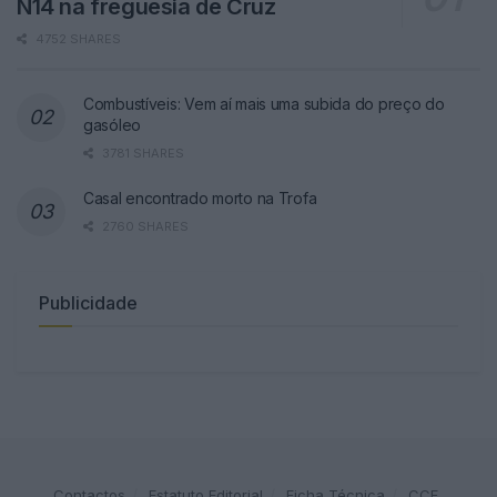
N14 na freguesia de Cruz
4752 SHARES
Combustíveis: Vem aí mais uma subida do preço do
gasóleo
3781 SHARES
Casal encontrado morto na Trofa
2760 SHARES
Publicidade
Contactos
Estatuto Editorial
Ficha Técnica
CCF