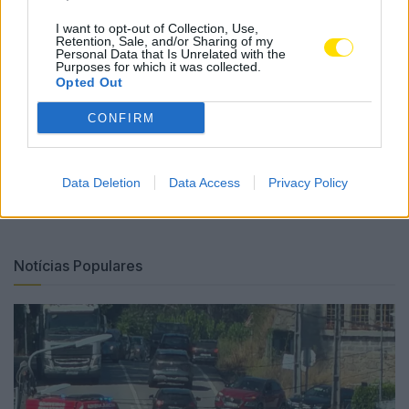
I want to opt-out of Collection, Use,
Retention, Sale, and/or Sharing of my
Personal Data that Is Unrelated with the
Purposes for which it was collected.
Opted Out
CONFIRM
Tags:
arciprestado
arquidiocese
braga
clero
famalicão
futsal
guarda
padres
Data Deletion
Data Access
Privacy Policy
Notícias Populares