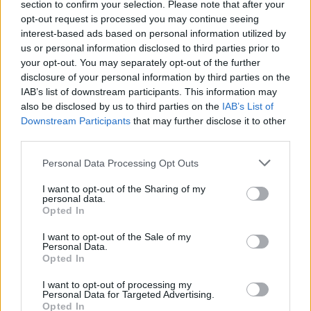
section to confirm your selection. Please note that after your
opt-out request is processed you may continue seeing
Até à final, a equipa do clero de Braga empatou a zero
interest-based ads based on personal information utilized by
no primeiro jogo frente à formação de Vila Real. No
us or personal information disclosed to third parties prior to
segundo encontro, diante da equipa V.V.V.A. (Viseu,
your opt-out. You may separately opt-out of the further
disclosure of your personal information by third parties on the
Viana do Castelo, Vicentinos e Alentejo), a formação
IAB’s list of downstream participants. This information may
bracarense venceu por 4-2.
also be disclosed by us to third parties on the
IAB’s List of
Downstream Participants
that may further disclose it to other
O torneio reuniu um total de 80 sacerdotes,
third parties.
distribuídos por seis equipas representativas de 11
dioceses e da Congregação da Missão (Vicentinos).
Personal Data Processing Opt Outs
I want to opt-out of the Sharing of my
personal data.
Opted In
I want to opt-out of the Sale of my
Personal Data.
Opted In
I want to opt-out of processing my
Personal Data for Targeted Advertising.
Opted In