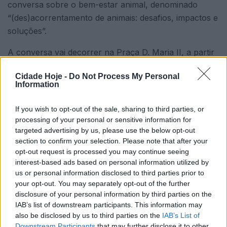
conversa sobre o bem-estar animal, denominado
“(des)acorrentamento de animais: desafios, impactos e
soluções”.
A conversa vai decorrer na Praça D. Maria II, a partir
das 11 horas, tendo como convidados Joana Faria –
Cidade Hoje -
Do Not Process My Personal
representante do Movimento Famalicão sem
Information
Correntes; e a médica veterinária Bruna Costa.
If you wish to opt-out of the sale, sharing to third parties, or
processing of your personal or sensitive information for
targeted advertising by us, please use the below opt-out
section to confirm your selection. Please note that after your
opt-out request is processed you may continue seeing
interest-based ads based on personal information utilized by
us or personal information disclosed to third parties prior to
O tema, uma das bandeiras da campanha autárquica
your opt-out. You may separately opt-out of the further
do partido, pretende debater os principais desafios e
disclosure of your personal information by third parties on the
IAB’s list of downstream participants. This information may
soluções para esta problemática, «que se regista em
also be disclosed by us to third parties on the
IAB’s List of
elevado número no nosso concelho», refere o
Downstream Participants
that may further disclose it to other