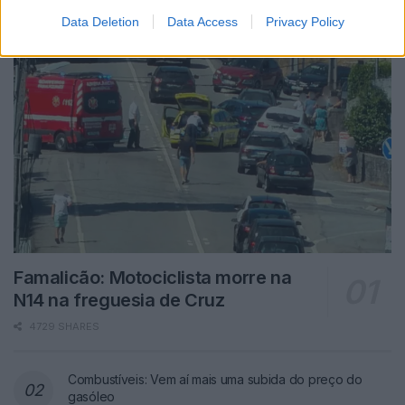
Data Deletion
Data Access
Privacy Policy
Famalicão: Motociclista morre na
N14 na freguesia de Cruz
4729 SHARES
Combustíveis: Vem aí mais uma subida do preço do
gasóleo