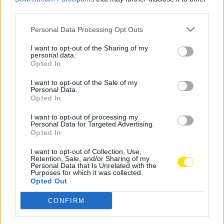
partido. «Infelizmente, muitos animais ainda são vistos
third parties.
como o objeto que se mantém lá no fundo do quintal.
Personal Data Processing Opt Outs
Precisamos de identificar contextos prioritários de
atuação e criar uma estratégia de sensibilização para
I want to opt-out of the Sharing of my
personal data.
esta questão», defende Sandra Pimenta, candidata à
Opted In
Câmara Municipal e que vai moderar a iniciativa.
I want to opt-out of the Sale of my
Personal Data.
Opted In
Tags:
animais
bem-estar
famalicão
pan
I want to opt-out of processing my
Personal Data for Targeted Advertising.
sandra pimenta
Opted In
I want to opt-out of Collection, Use,
Retention, Sale, and/or Sharing of my
Personal Data that Is Unrelated with the
Purposes for which it was collected.
Opted Out
Notícias Populares
CONFIRM