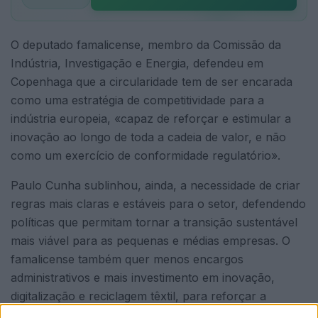
O deputado famalicense, membro da Comissão da
Indústria, Investigação e Energia, defendeu em
Copenhaga que a circularidade tem de ser encarada
como uma estratégia de competitividade para a
indústria europeia, «capaz de reforçar e estimular a
inovação ao longo de toda a cadeia de valor, e não
como um exercício de conformidade regulatório».
Paulo Cunha sublinhou, ainda, a necessidade de criar
regras mais claras e estáveis para o setor, defendendo
políticas que permitam tornar a transição sustentável
mais viável para as pequenas e médias empresas. O
famalicense também quer menos encargos
administrativos e mais investimento em inovação,
digitalização e reciclagem têxtil, para reforçar a
competitividade da indústria europeia. «O grande