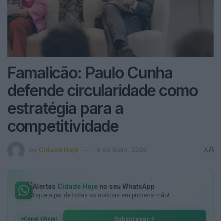
Famalicão: Paulo Cunha
defende circularidade como
estratégia para a
competitividade
A
by
Cidade Hoje
8 de Maio, 2026
A
Alertas
Cidade Hoje
no seu WhatsApp
Fique a par de todas as notícias em primeira mão!
Subscrever
Canal Oficial