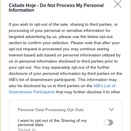
Cidade Hoje -
Do Not Process My Personal
desafio europeu é tornar a escolha sustentável
Information
também mais competitiva», considerou.
If you wish to opt-out of the sale, sharing to third parties, or
No Global Fashion Summit, uma das principais
processing of your personal or sensitive information for
conferências internacionais dedicadas à
targeted advertising by us, please use the below opt-out
sustentabilidade e ao futuro da indústria do têxtil e da
section to confirm your selection. Please note that after your
moda, Paulo Cunha esteve ao lado de representantes
opt-out request is processed you may continue seeing
interest-based ads based on personal information utilized by
da Comissão Europeia e da indústria.
us or personal information disclosed to third parties prior to
your opt-out. You may separately opt-out of the further
disclosure of your personal information by third parties on the
IAB’s list of downstream participants. This information may
also be disclosed by us to third parties on the
IAB’s List of
Downstream Participants
that may further disclose it to other
third parties.
No decurso do mesmo encontro, participou num
Personal Data Processing Opt Outs
debate centrado na forma como a Europa pode
I want to opt-out of the Sharing of my
alinhar competitividade, inovação e circularidade, num
personal data.
Opted In
contexto marcado por novas exigências regulatórias e