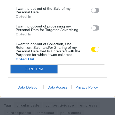
pela necessidade de reforçar a capacidade industrial
I want to opt-out of the Sale of my
Personal Data.
europeia.
Opted In
Paulo Cunha também esteve numa mesa-redonda
I want to opt-out of processing my
Personal Data for Targeted Advertising.
sobre incentivos à circularidade no setor têxtil e
Opted In
interveio no palco principal do evento, na
apresentação do “2030 Circularity Blueprint”, iniciativa
I want to opt-out of Collection, Use,
Retention, Sale, and/or Sharing of my
dedicada à aceleração da transição sustentável na
Personal Data that Is Unrelated with the
Purposes for which it was collected.
indústria da moda.
Opted Out
O Global Fashion Summit reúne anualmente líderes
CONFIRM
políticos, empresas, especialistas e organizações
internacionais para debater os desafios da
Data Deletion
Data Access
Privacy Policy
sustentabilidade, da inovação e da competitividade na
indústria da moda e do têxtil.
Tags:
circularidade
competitividade
empresas
eurodeputado
famalicão
paulo cunha