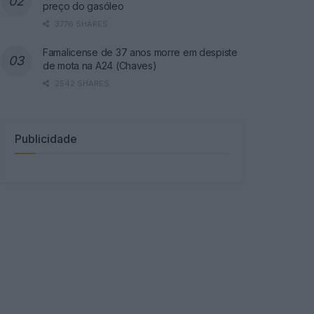
preço do gasóleo
3776 SHARES
Famalicense de 37 anos morre em despiste
de mota na A24 (Chaves)
2542 SHARES
Publicidade