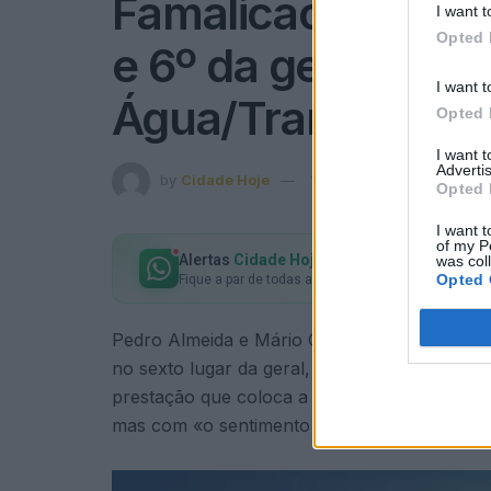
Famalicão: Pedro 
I want t
Opted 
e 6º da geral no Ra
I want t
Água/Transibéric
Opted 
I want 
Advertis
by
Cidade Hoje
18 de Setembro, 2023
in
Opted 
I want t
of my P
Alertas
Cidade Hoje
no seu WhatsApp
was col
Opted 
Fique a par de todas as notícias em primeira mão!
Pedro Almeida e Mário Castro terminaram o R
no sexto lugar da geral, quinto entre os pil
prestação que coloca a equipa «relativamente 
mas com «o sentimento de missão cumprida n