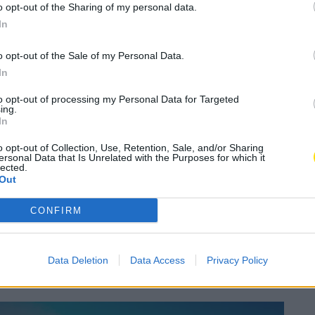
Almeida foi 5º no CPR
o opt-out of the Sharing of my personal data.
In
li da
o opt-out of the Sale of my Personal Data.
o
In
to opt-out of processing my Personal Data for Targeted
ing.
A
Concelho
,
Desporto
,
Rali
A
In
o opt-out of Collection, Use, Retention, Sale, and/or Sharing
ersonal Data that Is Unrelated with the Purposes for which it
lected.
Subscrever
Canal Oficial
Out
CONFIRM
ali da Água Transibérico Eurocidade Chaves-Verin
otos do Campeonato de Portugal de Ralis. Uma
satisfeita», tendo em conta as condições do rali,
Data Deletion
Data Access
Privacy Policy
este regresso à competição», disse Pedro Almeida.