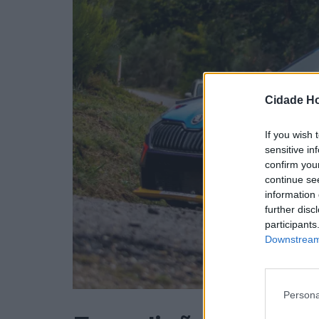
Cidade Ho
If you wish 
sensitive in
confirm you
continue se
information 
further disc
participants
Downstream 
Persona