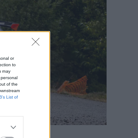
sonal or
ection to
ou may
 personal
out of the
 downstream
B’s List of