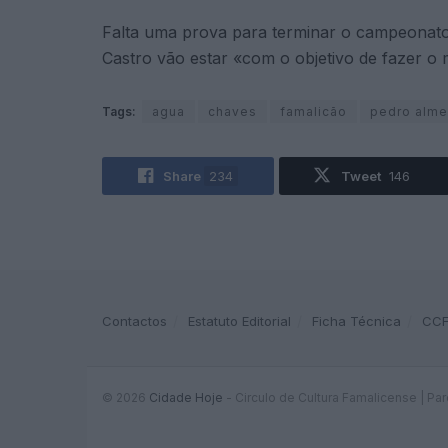
Falta uma prova para terminar o campeonato 
Castro vão estar «com o objetivo de fazer o
Tags:
agua
chaves
famalicão
pedro alme
Share
234
Tweet
146
Contactos
Estatuto Editorial
Ficha Técnica
CC
© 2026
Cidade Hoje
- Circulo de Cultura Famalicense | Pa