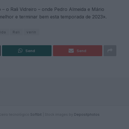
– o Rali Vidreiro – onde Pedro Almeida e Mário
 melhor e terminar bem esta temporada de 2023».
ida
Rali
verin
Send
Send
F
rceiro tecnológico
Softbit
|
Stock images by
Depositphotos