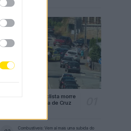
Notícias Populares
Famalicão: Motociclista morre
na N14 na freguesia de Cruz
4711 SHARES
Combustíveis: Vem aí mais uma subida do