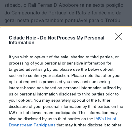
sábado, o Rali Terras D´Aboboreira na sexta posição
do Campeonato de Portugal de Ralis e foi décimo da
geral nesta prova também pontuável para o Troféu
Europeu de Ralis.
Cidade Hoje -
Do Not Process My Personal
Information
If you wish to opt-out of the sale, sharing to third parties, or
processing of your personal or sensitive information for
targeted advertising by us, please use the below opt-out
section to confirm your selection. Please note that after your
Nas duas últimas classificativas, o Skoda Fabia Rally2
opt-out request is processed you may continue seeing
manifestou problemas de potência, o que acabou por
interest-based ads based on personal information utilized by
us or personal information disclosed to third parties prior to
condicionar a prestação do piloto que teve a seu lado
your opt-out. You may separately opt-out of the further
Mário Castro.
disclosure of your personal information by third parties on the
IAB’s list of downstream participants. This information may
Depois de pontuar em Fafe e no Algarve, a equipa
also be disclosed by us to third parties on the
IAB’s List of
levava como objetivo para a terceira prova do
Downstream Participants
that may further disclose it to other
Campeonato de Portugal de Ralis, somar mais pontos,
third parties.