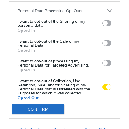
o foi conseguido, pese embora as limitações na fase
Personal Data Processing Opt Outs
final da prova que teve classificativas em Baião, Marão
e Amarante, totalizando quase uma centena de
I want to opt-out of the Sharing of my
personal data.
quilómetros cronometrados.
Opted In
I want to opt-out of the Sale of my
Personal Data.
Opted In
Tags:
famalicão
mário castro
pedro almeida
I want to opt-out of processing my
piloto
Rali
rali terras d aboboreira
skoda fabia
Personal Data for Targeted Advertising.
Opted In
I want to opt-out of Collection, Use,
Retention, Sale, and/or Sharing of my
Personal Data that Is Unrelated with the
Purposes for which it was collected.
Opted Out
Notícias Populares
CONFIRM