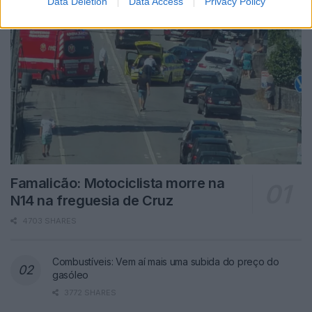
Data Deletion
Data Access
Privacy Policy
Famalicão: Motociclista morre na
N14 na freguesia de Cruz
4703 SHARES
Combustíveis: Vem aí mais uma subida do preço do
gasóleo
3772 SHARES