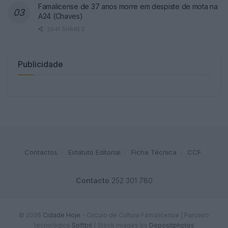
Famalicense de 37 anos morre em despiste de mota na
A24 (Chaves)
2541 SHARES
Publicidade
Contactos
Estatuto Editorial
Ficha Técnica
CCF
Contacto
252 301 780
© 2026
Cidade Hoje
- Circulo de Cultura Famalicense | Parceiro
tecnológico
Softbit
|
Stock images by
Depositphotos