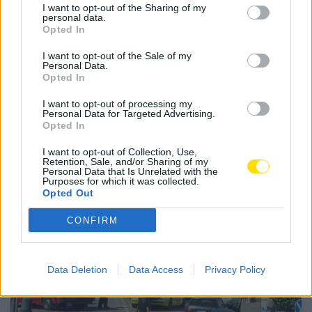
I want to opt-out of the Sharing of my
Araújo; e no baixo acústico, Filipe Fernandes.
personal data.
Opted In
Tags:
acafado
famalicão
gala de fado
I want to opt-out of the Sale of my
pedro moutinho
Personal Data.
Opted In
I want to opt-out of processing my
Personal Data for Targeted Advertising.
Opted In
Notícias Populares
I want to opt-out of Collection, Use,
Retention, Sale, and/or Sharing of my
Personal Data that Is Unrelated with the
Purposes for which it was collected.
Opted Out
CONFIRM
Data Deletion
Data Access
Privacy Policy