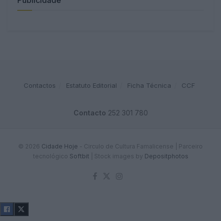
Contactos
Estatuto Editorial
Ficha Técnica
CCF
Contacto
252 301 780
© 2026
Cidade Hoje
- Circulo de Cultura Famalicense | Parceiro
tecnológico
Softbit
|
Stock images by
Depositphotos