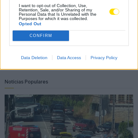
vivo no Pão da Eucaristia, que Se parte e reparte para
I want to opt-out of Collection, Use,
Retention, Sale, and/or Sharing of my
Se oferecer como alimento de salvação e penhor da
Personal Data that Is Unrelated with the
Purposes for which it was collected.
nossa alegria», refere o Arciprestado.
Opted Out
Tags:
antiga
arciprestal
corpo de deus
famalicão
CONFIRM
igreja matriz
nova
procissão
Data Deletion
Data Access
Privacy Policy
Notícias Populares