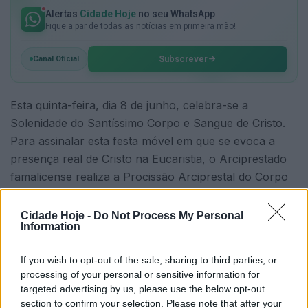
Alertas
Cidade Hoje
no seu WhatsApp
Fique a par de todas as notícias em primeira mão!
Subscrever
Canal Oficial
Esta quinta-feira, dia 8 de junho, celebra-se a
Solenidade do Santíssimo Corpo e Sangue de Cristo.
Para assinalar esta festa móvel em que se evoca a
presença real de Cristo na Eucaristia, o Arciprestado
famalicense realiza a Procissão Arciprestal do Corpo
de Deus.
Cidade Hoje -
Do Not Process My Personal
A celebração, presidida pelo Arcipreste, o Pe.
Information
Francisco Carreira, tem início às 17h30, na Igreja
Matriz Nova, com um momento de Oração Jovem,
If you wish to opt-out of the sale, sharing to third parties, or
processing of your personal or sensitive information for
para o qual estão convidados os Grupos de Jovens de
targeted advertising by us, please use the below opt-out
todas as paróquias. Segue a procissão eucarística, por
section to confirm your selection. Please note that after your