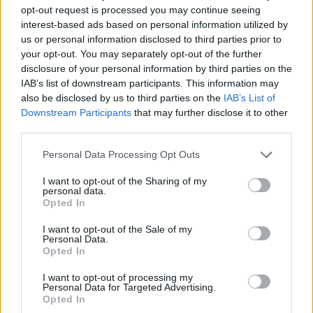
várias artérias da cidade até finalizar na Antiga Matriz,
opt-out request is processed you may continue seeing
sempre acompanhada com cânticos de louvor e
interest-based ads based on personal information utilized by
us or personal information disclosed to third parties prior to
Adoração ao Santíssimo Sacramento.
your opt-out. You may separately opt-out of the further
disclosure of your personal information by third parties on the
IAB’s list of downstream participants. This information may
also be disclosed by us to third parties on the
IAB’s List of
Downstream Participants
that may further disclose it to other
third parties.
Personal Data Processing Opt Outs
Todas as comunidades paroquiais do Arciprestado
I want to opt-out of the Sharing of my
estão convidadas a tomar parte ativa nesta
personal data.
celebração, fazendo-se representar pelos seguintes
Opted In
elementos: Cruz paroquial e Círios, Bandeiras (do
I want to opt-out of the Sale of my
Santíssimo Sacramento ou do Sagrado Coração de
Personal Data.
Opted In
Jesus) e Acólitos com o Turíbulo.
I want to opt-out of processing my
Esta celebração «constitui um momento privilegiado de
Personal Data for Targeted Advertising.
Opted In
oração diante de Jesus Sacramentado, presente e