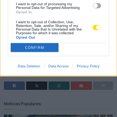
I want to opt-out of processing my
Personal Data for Targeted Advertising.
De acordo com o relatório “Portugal e o Elevador
Opted In
Social: Nascer pobre é uma fatalidade?”, da Nova SBE
I want to opt-out of Collection, Use,
Economics for Policy Knowledge Center, que teve o
Retention, Sale, and/or Sharing of my
Personal Data that Is Unrelated with the
apoio do BPI e da Fundação “la Caixa”, uma em cada
Purposes for which it was collected.
quatro pessoas que cresceram numa família com
Opted Out
baixos recursos financeiros, não consegue sair da
CONFIRM
situação de pobreza na idade adulta.
Tags:
associação
atc
bpi
construção
Data Deletion
Data Access
Privacy Policy
famalicão
Joane
la caixa
projeto
teatro
Notícias Populares