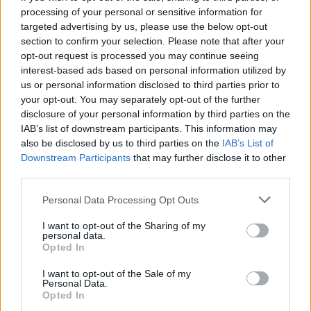
processing of your personal or sensitive information for
projetos sociais a quem vai contemplar com 1,4
targeted advertising by us, please use the below opt-out
milhões de euros. O objetivo geral passa por combater
section to confirm your selection. Please note that after your
a pobreza na infância e adolescência, sendo que este
opt-out request is processed you may continue seeing
ano irá contemplar mais de 9 mil beneficiários.
interest-based ads based on personal information utilized by
us or personal information disclosed to third parties prior to
Entre os premiados, encontram-se respostas sociais
your opt-out. You may separately opt-out of the further
disclosure of your personal information by third parties on the
para a capacitação de competências sociais e
IAB’s list of downstream participants. This information may
emocionais, projetos de requalificação de espaços
also be disclosed by us to third parties on the
IAB’s List of
infantis, programas de desporto inclusivo, ações de
Downstream Participants
that may further disclose it to other
cidadania e de combate à discriminação, cursos de
third parties.
educação parental, atividades de educação assistidas
Personal Data Processing Opt Outs
por cães e até a
gamificação
da língua portuguesa.
I want to opt-out of the Sharing of my
personal data.
Na cerimónia de entrega do Prémio Infância 2024, que
Opted In
decorreu esta quinta-feira, dia 12, no Espaço Ágora –
BPI All In One, foi salientada a importância de apoiar
I want to opt-out of the Sale of my
Personal Data.
respostas sociais que permitam enfrentar os desafios
Opted In
da transmissão da pobreza entre gerações.