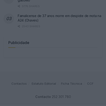
gasóleo
3778 SHARES
Famalicense de 37 anos morre em despiste de mota na
A24 (Chaves)
2543 SHARES
Publicidade
Contactos
Estatuto Editorial
Ficha Técnica
CCF
Contacto
252 301 780