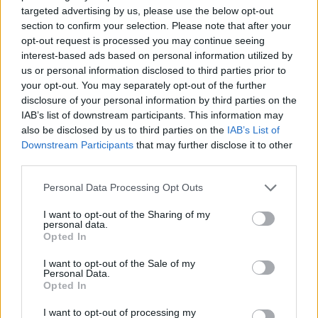
targeted advertising by us, please use the below opt-out
A CLERICUS CUP conta com seis equipas, algumas
section to confirm your selection. Please note that after your
representando uma única diocese e outras
opt-out request is processed you may continue seeing
constituídas por sacerdotes de diferentes territórios.
interest-based ads based on personal information utilized by
us or personal information disclosed to third parties prior to
Além da vertente desportiva, o torneio inclui uma
your opt-out. You may separately opt-out of the further
disclosure of your personal information by third parties on the
receção na Câmara Municipal da Guarda, com o
IAB’s list of downstream participants. This information may
presidente do município, Sérgio Costa, e a presença
also be disclosed by us to third parties on the
IAB’s List of
do bispo diocesano, D. José Miguel Pereira.
Downstream Participants
that may further disclose it to other
third parties.
Personal Data Processing Opt Outs
I want to opt-out of the Sharing of my
personal data.
Opted In
I want to opt-out of the Sale of my
O programa contempla ainda a atuação do grupo
Personal Data.
Cantar Tradição, do Centro Cultural da Guarda, visitas
Opted In
à vila de Belmonte — nomeadamente à Sinagoga, ao
I want to opt-out of processing my