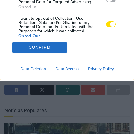
Museu Judaico e à Igreja de São Tiago — e a um
Personal Data for Targeted Advertising.
Opted In
produtor vinícola da região.
I want to opt-out of Collection, Use,
Esta iniciativa visa promover laços de amizade e
Retention, Sale, and/or Sharing of my
Personal Data that Is Unrelated with the
fraternidade entre os participantes, reunindo
Purposes for which it was collected.
Opted Out
sacerdotes que partilham a mesma missão pastoral.
CONFIRM
Tags:
arciprestado
arquidiocese
famalicão
futsal
Data Deletion
Data Access
Privacy Policy
padres
Notícias Populares