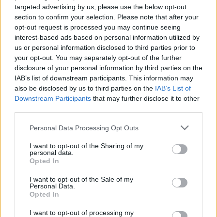
targeted advertising by us, please use the below opt-out
section to confirm your selection. Please note that after your
opt-out request is processed you may continue seeing
interest-based ads based on personal information utilized by
us or personal information disclosed to third parties prior to
your opt-out. You may separately opt-out of the further
Os prémios não são nada estranhos a esta empresa
disclosure of your personal information by third parties on the
IAB’s list of downstream participants. This information may
vinícola de Telhado que recentemente venceu o
also be disclosed by us to third parties on the
IAB’s List of
prémio Medalha de Bronze – Decanter World Wine
Downstream Participants
that may further disclose it to other
Awards 2025 com o Alvarinho Barricas de Carvalho
third parties.
2022, no prestigiado concurso Decanter World Wine
Personal Data Processing Opt Outs
Awards, que já vai na 22.ª edição, sendo uma das mais
importantes competições mundiais no setor. Dentro do
I want to opt-out of the Sharing of my
personal data.
vasto leque a concurso, esta marca famalicense
Opted In
obteve 89 pontos. Também obteve a Medalha de
Prata no Concurso Mundial de Bruxelas, Alvarinho
I want to opt-out of the Sale of my
Personal Data.
Reserva 2022 (estagiada em barrica de carvalho).
Opted In
Os vinhos verdes Quinta das Pirâmides são produzidos
I want to opt-out of processing my