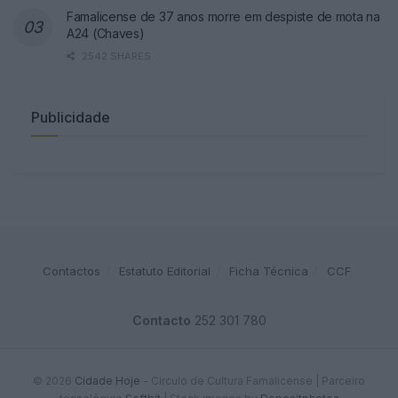
Famalicense de 37 anos morre em despiste de mota na
A24 (Chaves)
2542 SHARES
Publicidade
Contactos
Estatuto Editorial
Ficha Técnica
CCF
Contacto
252 301 780
© 2026
Cidade Hoje
- Circulo de Cultura Famalicense | Parceiro