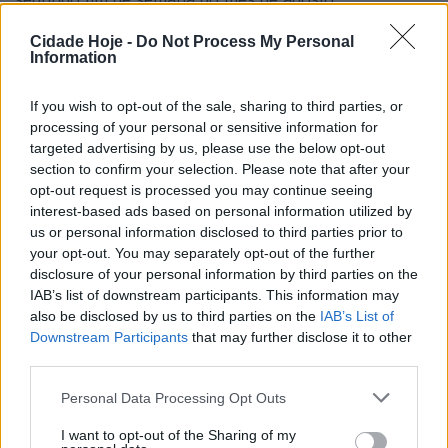
Cidade Hoje -
Do Not Process My Personal
Information
If you wish to opt-out of the sale, sharing to third parties, or
processing of your personal or sensitive information for
targeted advertising by us, please use the below opt-out
section to confirm your selection. Please note that after your
O sorteio, que decorreu esta sexta-feira, determinou
opt-out request is processed you may continue seeing
que na segunda jornada a equipa famalicense vai ao
interest-based ads based on personal information utilized by
reduto do Tondela, formação recém-promovida.
us or personal information disclosed to third parties prior to
your opt-out. You may separately opt-out of the further
Na quinta jornada recebe o Sporting, campeão
disclosure of your personal information by third parties on the
nacional, e na décima primeira também joga em casa
IAB’s list of downstream participants. This information may
also be disclosed by us to third parties on the
IAB’s List of
com o Porto. Duas jornadas depois volta a jogar no
Downstream Participants
that may further disclose it to other
Municipal com o vizinho Braga.
third parties.
Na décima quinta jornada vai ao Estádio da Luz para
Personal Data Processing Opt Outs
defrontar o Benfica
I want to opt-out of the Sharing of my