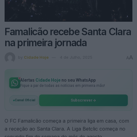
Famalicão recebe Santa Clara
na primeira jornada
A
by
Cidade Hoje
4 de Julho, 2025
A
Alertas
Cidade Hoje
no seu WhatsApp
Fique a par de todas as notícias em primeira mão!
Subscrever
Canal Oficial
O FC Famalicão começa a primeira liga em casa, com
a receção ao Santa Clara. A Liga Betclic começa no
segundo fim de semana do mês de agosto.