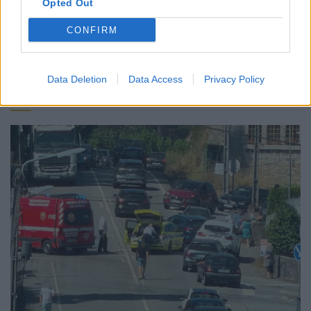
Opted Out
renovacao
Rodrigo pinheiro
sad
CONFIRM
Data Deletion
Data Access
Privacy Policy
Notícias Populares