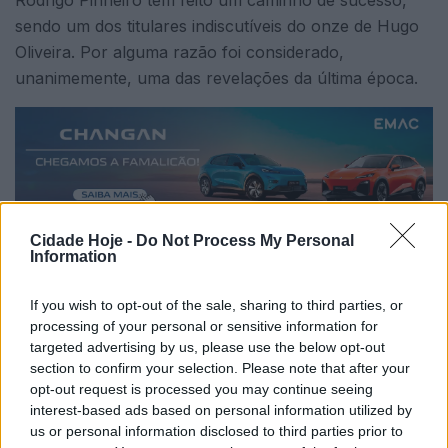
Rodrigo Pinheiro tem feito um caminho de sucesso,
sendo um dos titulares indiscutíveis do onze de Hugo
Oliveira. Por alguma razão foi considerado,
unanimemente, uma das revelações da última época.
Cidade Hoje -
Do Not Process My Personal
A recompensa do seu trabalho foi, também, a
Information
chamada para representar Portugal no Campeonato
da Europa de sub-21, prova em que assumiu a
If you wish to opt-out of the sale, sharing to third parties, or
processing of your personal or sensitive information for
condição de titular indiscutível.
targeted advertising by us, please use the below opt-out
section to confirm your selection. Please note that after your
A renovação «demonstra a confiança que o clube tem
opt-out request is processed you may continue seeing
em mim e, simultaneamente, a confiança que tenho no
interest-based ads based on personal information utilized by
clube. Sinto-me muito feliz e estou grato ao Futebol
us or personal information disclosed to third parties prior to