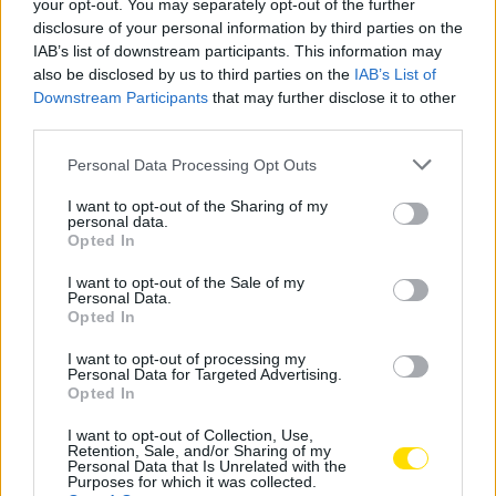
Clube de Famalicão por me ter permitido crescer do
your opt-out. You may separately opt-out of the further
disclosure of your personal information by third parties on the
ponto de vista futebolístico e em termos humanos»,
IAB’s list of downstream participants. This information may
refere Rodrigo Pinheiro que desde que chegou a
also be disclosed by us to third parties on the
IAB’s List of
Famalicão tem conseguido tudo o que idealizou.
Downstream Participants
that may further disclose it to other
«Cumpri o sonho de me estrear na I Liga, fazer um
third parties.
golo no campeonato e participar no Europeu sub-21».
Personal Data Processing Opt Outs
O balanço é, por isso, «positivo», embora reconheça
que «o início não foi fácil, mas consegui elevar o meu
I want to opt-out of the Sharing of my
personal data.
nível de jogo de forma gradual. Os jogos permitiram-
Opted In
me crescer, ganhar confiança e evoluir em termos
I want to opt-out of the Sale of my
táticos e técnicos».
Personal Data.
Opted In
Um crescimento que também resulta, garante, «da
I want to opt-out of processing my
verdadeira união no grupo e do apoio dos adeptos,
Personal Data for Targeted Advertising.
Opted In
pois ajudam-nos a estar mais próximos de ganhar os
jogos».
I want to opt-out of Collection, Use,
Retention, Sale, and/or Sharing of my
Personal Data that Is Unrelated with the
Tags:
2028
defesa
famalicão
futebol
Purposes for which it was collected.