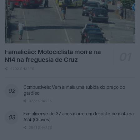
Famalicão: Motociclista morre na
N14 na freguesia de Cruz
4702 SHARES
Combustíveis: Vem aí mais uma subida do preço do
gasóleo
3772 SHARES
Famalicense de 37 anos morre em despiste de mota na
A24 (Chaves)
2541 SHARES