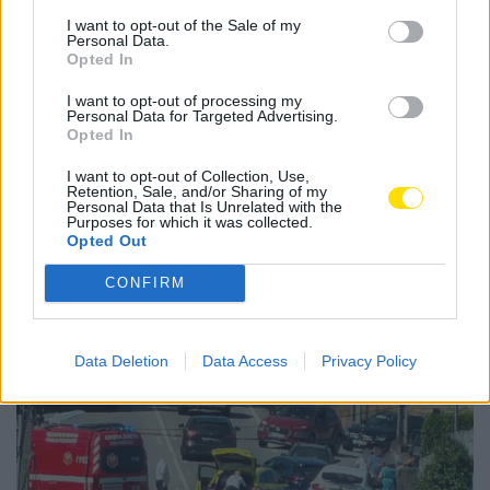
seu currículo constam, por exemplo, passagens pelo
I want to opt-out of the Sale of my
Personal Data.
Varzim, Portimonense, Deportivo, Porto e Santa Clara.
Opted In
Tags:
avançado
famalicão
farense
futebol
I want to opt-out of processing my
Personal Data for Targeted Advertising.
rui costa
Opted In
I want to opt-out of Collection, Use,
Retention, Sale, and/or Sharing of my
Personal Data that Is Unrelated with the
Purposes for which it was collected.
Opted Out
Notícias Populares
CONFIRM
Data Deletion
Data Access
Privacy Policy