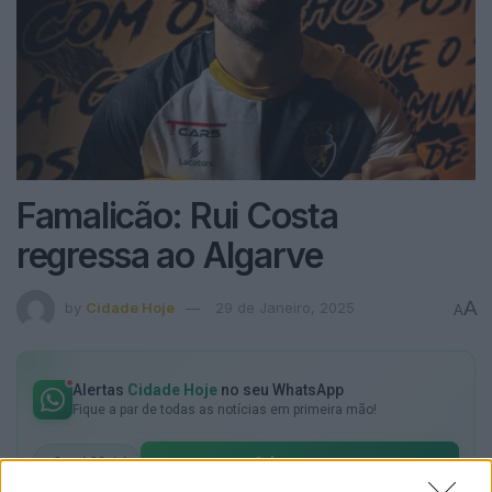
Famalicão: Rui Costa
regressa ao Algarve
A
by
Cidade Hoje
29 de Janeiro, 2025
A
Alertas
Cidade Hoje
no seu WhatsApp
Fique a par de todas as notícias em primeira mão!
Subscrever
Canal Oficial