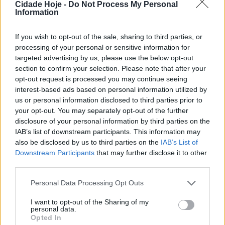
Cidade Hoje -
Do Not Process My Personal
Information
O avançado famalicense, de 28 anos, está de regresso
ao Farense, após uma passagem pelo Tobol, clube do
If you wish to opt-out of the sale, sharing to third parties, or
Cazaquistão.
processing of your personal or sensitive information for
targeted advertising by us, please use the below opt-out
section to confirm your selection. Please note that after your
opt-out request is processed you may continue seeing
interest-based ads based on personal information utilized by
us or personal information disclosed to third parties prior to
your opt-out. You may separately opt-out of the further
disclosure of your personal information by third parties on the
IAB’s list of downstream participants. This information may
“O regresso a uma casa que bem conhece, Rui Costa
also be disclosed by us to third parties on the
IAB’s List of
está de volta! O avançado chega com fome de golos e
Downstream Participants
that may further disclose it to other
muita vontade de ajudar a equipa a alcançar os seus
third parties.
objetivos», consta do anúncio da contratação dos
Personal Data Processing Opt Outs
Leões de Faro. O ponta de lança tem 15 tentos, nos 59
jogos realizados na anterior passagem pelo Farense.
I want to opt-out of the Sharing of my
personal data.
Opted In
Rui Costa nasceu para o futebol no FC Famalicão. Do