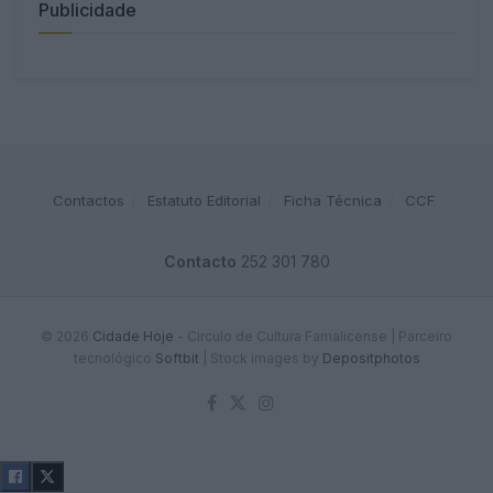
Publicidade
Contactos
Estatuto Editorial
Ficha Técnica
CCF
Contacto
252 301 780
© 2026
Cidade Hoje
- Circulo de Cultura Famalicense | Parceiro
tecnológico
Softbit
|
Stock images by
Depositphotos