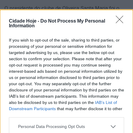
O presidente do clube de Oliveira Santa Maria foi o
único candidato às eleições, tendo sido reeleito com
Cidade Hoje -
Do Not Process My Personal
59 votos. Desta forma, Rui Marinho Pereira vai
Information
manter-se em funções até 2028.
If you wish to opt-out of the sale, sharing to third parties, or
processing of your personal or sensitive information for
targeted advertising by us, please use the below opt-out
section to confirm your selection. Please note that after your
opt-out request is processed you may continue seeing
interest-based ads based on personal information utilized by
us or personal information disclosed to third parties prior to
Na lista vencedora, os vice-presidentes são Daniel
your opt-out. You may separately opt-out of the further
disclosure of your personal information by third parties on the
Leal e Deolinda Rodrigues. Ricardo Vieira assume a
IAB’s list of downstream participants. This information may
presidência da Mesa da Assembleia Geral, enquanto
also be disclosed by us to third parties on the
IAB’s List of
Albino Silva preside ao Conselho Fiscal. A tomada de
Downstream Participants
that may further disclose it to other
posse está marcada para este mês.
third parties.
Personal Data Processing Opt Outs
Tiago Torres