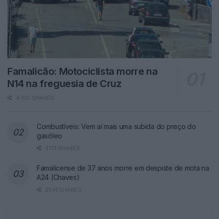
Famalicão: Motociclista morre na
N14 na freguesia de Cruz
4700 SHARES
Combustíveis: Vem aí mais uma subida do preço do
gasóleo
3771 SHARES
Famalicense de 37 anos morre em despiste de mota na
A24 (Chaves)
2541 SHARES