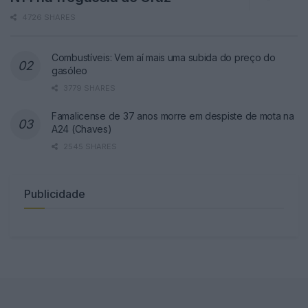
4726 SHARES
Combustíveis: Vem aí mais uma subida do preço do
gasóleo
3779 SHARES
Famalicense de 37 anos morre em despiste de mota na
A24 (Chaves)
2545 SHARES
Publicidade