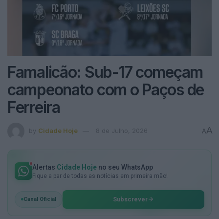
Famalicão: Sub-17 começam
campeonato com o Paços de
Ferreira
A
by
Cidade Hoje
8 de Julho, 2026
A
Alertas
Cidade Hoje
no seu WhatsApp
Fique a par de todas as notícias em primeira mão!
Subscrever
Canal Oficial