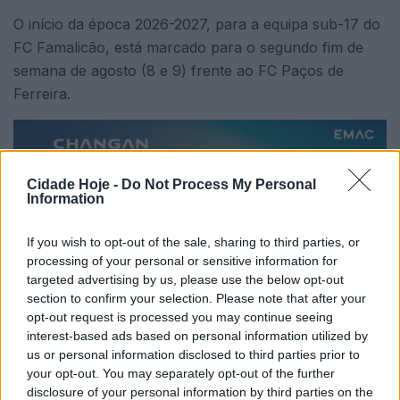
O início da época 2026-2027, para a equipa sub-17 do
FC Famalicão, está marcado para o segundo fim de
semana de agosto (8 e 9) frente ao FC Paços de
Ferreira.
Cidade Hoje -
Do Not Process My Personal
Information
If you wish to opt-out of the sale, sharing to third parties, or
A fase regular termina a 19 de dezembro. Quinze dias
processing of your personal or sensitive information for
depois arranca a fase de apuramento de campeão,
targeted advertising by us, please use the below opt-out
que termina a 20 de junho, podendo o calendário
section to confirm your selection. Please note that after your
opt-out request is processed you may continue seeing
sofrer alterações caso a Seleção Nacional do escalão
interest-based ads based on personal information utilized by
não participe no Campeonato da Europa.
us or personal information disclosed to third parties prior to
your opt-out. You may separately opt-out of the further
Nesta fase regular, o FC Famalicão defronta ainda o
disclosure of your personal information by third parties on the