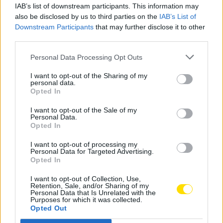
Rio Ave FC, a Académica de Coimbra, o SC Beira-Mar,
IAB’s list of downstream participants. This information may
o Vitória SC, o CD Feirense, o campeão em título FC
also be disclosed by us to third parties on the
IAB’s List of
Downstream Participants
that may further disclose it to other
Porto, o Leixões SC e, na última jornada da primeira
third parties.
volta, o SC Braga.
Personal Data Processing Opt Outs
Caso os jovens famalicenses terminem nas cinco
primeiras posições, seguem para a fase de
I want to opt-out of the Sharing of my
personal data.
apuramento de campeão, disputada por 10 equipas:
Opted In
cinco da Série Norte e cinco da Série Sul.
I want to opt-out of the Sale of my
Personal Data.
Na temporada passada, a equipa terminou a fase
Opted In
regular no 3. º lugar. Já na fase de apuramento de
I want to opt-out of processing my
campeão, terminou na 7. ª posição.
Personal Data for Targeted Advertising.
Opted In
Tags:
2026/2027
epoca
famalicão
futebol
I want to opt-out of Collection, Use,
sub-17
Retention, Sale, and/or Sharing of my
Personal Data that Is Unrelated with the
Purposes for which it was collected.
Opted Out