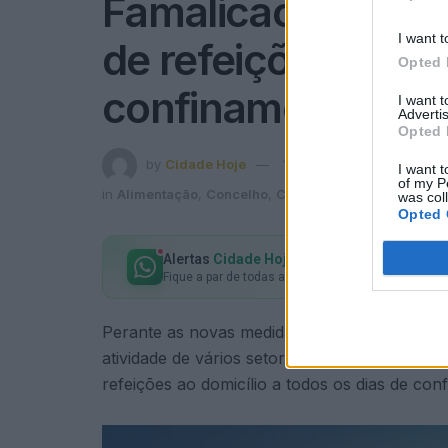
Famalicão: Serviço
I want t
de refeições ao do
Opted 
confinamento
I want 
Advertis
Opted 
by
Cidade Hoje
14 de Janeiro, 2021
I want t
of my P
in
Alimentação
,
Concelho
,
Coronavírus
,
Economia
,
G
was col
Opted 
Alertas
Cidade Hoje
no seu WhatsApp
Fique a par de todas as notícias em primeira mão!
Perante as novas medidas governamentais, dec
atividade de vários setores de atividade, a Câ
refeições ao domicílio a todos os dias de confi