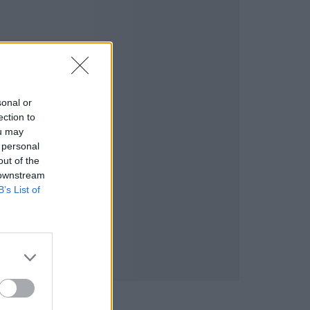
sonal or
ection to
ou may
 personal
out of the
 downstream
B’s List of