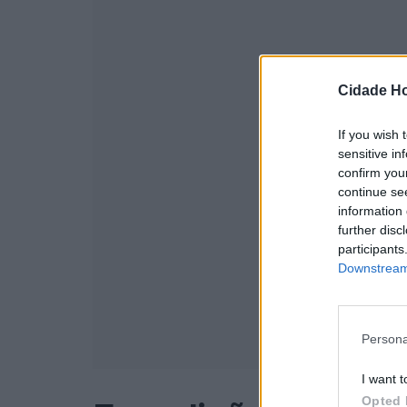
Cidade Ho
If you wish 
sensitive in
confirm you
continue se
information 
further disc
participants
Downstream 
Persona
I want t
Opted 