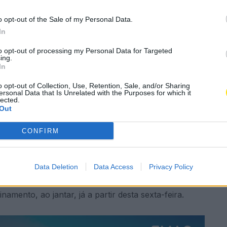
 gratuito de entrega
o opt-out of the Sale of my Personal Data.
mícilio durante o
In
to opt-out of processing my Personal Data for Targeted
ing.
In
o opt-out of Collection, Use, Retention, Sale, and/or Sharing
A
A
ersonal Data that Is Unrelated with the Purposes for which it
astronomia
lected.
Out
CONFIRM
Subscrever
Canal Oficial
Data Deletion
Data Access
Privacy Policy
retadas esta quarta-feira, que limita e impede a
mara Municipal decidiu alargar a entrega gratuita de
namento, ao jantar, já a partir desta sexta-feira.