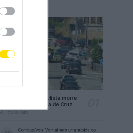
Notícias Populares
Famalicão: Motociclista morre
na N14 na freguesia de Cruz
4726 SHARES
Combustíveis: Vem aí mais uma subida do