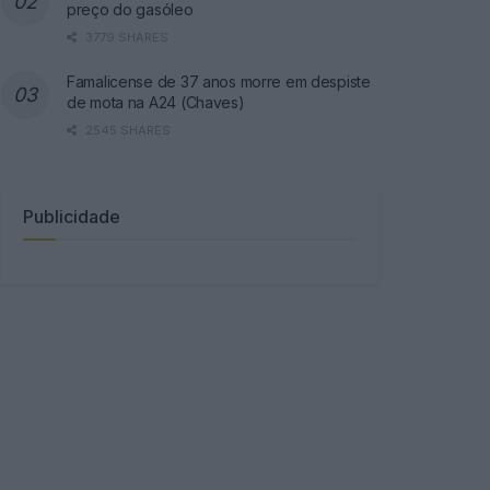
preço do gasóleo
3779 SHARES
Famalicense de 37 anos morre em despiste
de mota na A24 (Chaves)
2545 SHARES
Publicidade