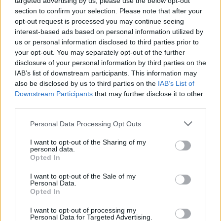
reflexão e o sentido de responsabilidade ambiental
targeted advertising by us, please use the below opt-out
section to confirm your selection. Please note that after your
entre os alunos.
opt-out request is processed you may continue seeing
interest-based ads based on personal information utilized by
A peça decorre à sombra de uma árvore e
us or personal information disclosed to third parties prior to
acompanha a história de uma criança que aprende a
your opt-out. You may separately opt-out of the further
valorizar a natureza através dos ensinamentos da avó,
disclosure of your personal information by third parties on the
reforçando a ideia de que a preservação ambiental
IAB’s list of downstream participants. This information may
also be disclosed by us to third parties on the
IAB’s List of
depende da ação coletiva e individual.
Downstream Participants
that may further disclose it to other
third parties.
Personal Data Processing Opt Outs
I want to opt-out of the Sharing of my
personal data.
Opted In
Recorde-se que Vila Nova de Famalicão é o município
I want to opt-out of the Sale of my
Personal Data.
com mais Eco-Escolas do país. São 80 instituições
Opted In
educativas galardoadas que, ao longo do ano letivo,
trabalham domínios como Resíduos, Água, Energia,
I want to opt-out of processing my
Personal Data for Targeted Advertising.