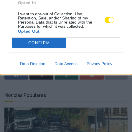
Biodiversidade, Agricultura e Espaços Exteriores,
Opted In
Floresta e Alterações Climáticas, consolidando um
I want to opt-out of Collection, Use,
percurso de sensibilização que visa formar cidadãos
Retention, Sale, and/or Sharing of my
Personal Data that Is Unrelated with the
mais conscientes, participativos e comprometidos com
Purposes for which it was collected.
Opted Out
a sustentabilidade.
CONFIRM
Tags:
eco-escolas
encontro
famalicão
quarto
Data Deletion
Data Access
Privacy Policy
Notícias Populares