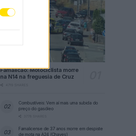
Famalicão: Motociclista morre
na N14 na freguesia de Cruz
4719 SHARES
Combustíveis: Vem aí mais uma subida do
preço do gasóleo
3778 SHARES
Famalicense de 37 anos morre em despiste
de mota na A24 (Chaves)