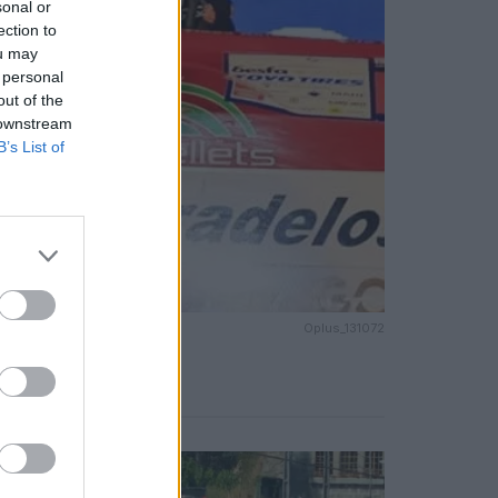
sonal or
ection to
ou may
 personal
out of the
 downstream
B’s List of
Oplus_131072
Notícias Populares