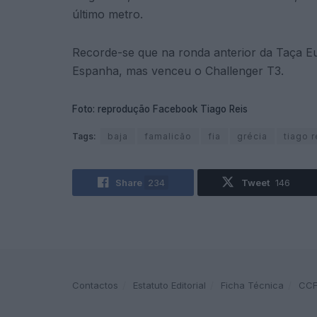
último metro.
Recorde-se que na ronda anterior da Taça Eu
Espanha, mas venceu o Challenger T3.
Foto: reprodução Facebook Tiago Reis
Tags:
baja
famalicão
fia
grécia
tiago r
Share
234
Tweet
146
Contactos
Estatuto Editorial
Ficha Técnica
CC