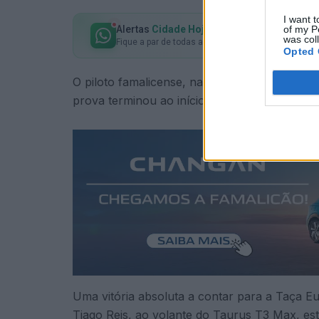
I want t
of my P
Alertas
Cidade Hoje
no seu WhatsApp
was col
Fique a par de todas as notícias em primeira mão!
Opted 
O piloto famalicense, navegado por Paulo Fiú
prova terminou ao início da tarde deste domi
Uma vitória absoluta a contar para a Taça E
Tiago Reis, ao volante do Taurus T3 Max, est