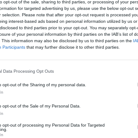
to opt-out of the sale, sharing to third parties, or processing of your per
formation for targeted advertising by us, please use the below opt-out s
r selection. Please note that after your opt-out request is processed y
eing interest-based ads based on personal information utilized by us or
disclosed to third parties prior to your opt-out. You may separately opt-
losure of your personal information by third parties on the IAB’s list of
. This information may also be disclosed by us to third parties on the
IA
Participants
that may further disclose it to other third parties.
l Data Processing Opt Outs
o opt-out of the Sharing of my personal data.
In
Reis vence na Grécia
o opt-out of the Sale of my Personal Data.
In
to opt-out of processing my Personal Data for Targeted
A
elho
,
Desporto
A
ing.
In