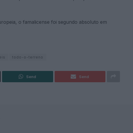
ropeia, o famalicense foi segundo absoluto em
eis
todo-o-terreno
Send
Send
F