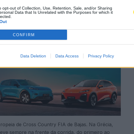
o opt-out of Collection, Use, Retention, Sale, and/or Sharing
ersonal Data that Is Unrelated with the Purposes for which it
Subscrever
Canal Oficial
lected.
Out
za, foi o grande vencedor da Baja da Grécia. A
CONFIRM
ngo.
Data Deletion
Data Access
Privacy Policy
uropeia de Cross Country FIA de Bajas. Na Grécia,
eve sempre na frente da corrida, do primeiro ao