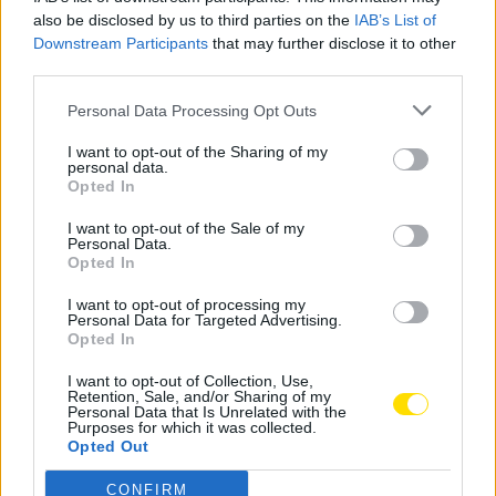
also be disclosed by us to third parties on the
IAB’s List of
Downstream Participants
that may further disclose it to other
third parties.
Personal Data Processing Opt Outs
I want to opt-out of the Sharing of my
Por último, na noite de 26 de junho, às 21 horas,
personal data.
celebra-se oração, seguida de procissão em honra de
Opted In
São Paio e, uma hora depois, cantares pela
I want to opt-out of the Sale of my
Associação de Tocadores e Cantadores ao Desafio
Personal Data.
Opted In
Famalicense.
I want to opt-out of processing my
Personal Data for Targeted Advertising.
Opted In
Tags:
famalicão
festa
nossa senhora do parto
I want to opt-out of Collection, Use,
seide s. paio
toy
Retention, Sale, and/or Sharing of my
Personal Data that Is Unrelated with the
Purposes for which it was collected.
Opted Out
CONFIRM