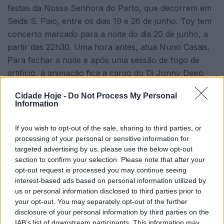
festas da Nossa Senhora do Parto, que decorrem em
Seide S. Paio, entre os dias 19 e 26 de junho. Toy tem
concerto marcado para a noite do dia 20 de junho, a
partir das 22h30. Uma hora antes, atua Nuno Casais.
Para fechar a noite e após uma sessão de fogo de
artifício, a animação fica a cargo do Dj Jonny Deep.
Antes, no dia 19, às 21 horas, decorre oração seguida
Cidade Hoje -
Do Not Process My Personal
Information
de procissão de velas em honra de Nossa Senhora de
Fátima. Para as 22 horas está marcada a atuação de
If you wish to opt-out of the sale, sharing to third parties, or
M-Dancers Academy.
processing of your personal or sensitive information for
targeted advertising by us, please use the below opt-out
No domingo, 21 de junho, às 11 horas, missa de festa e
section to confirm your selection. Please note that after your
bênção das grávidas; às 16 horas, atos religiosos e
opt-out request is processed you may continue seeing
procissão em honra de Nossa Senhora do Parto; duas
interest-based ads based on personal information utilized by
us or personal information disclosed to third parties prior to
horas depois, atua o Grupo Etnográfico Santiago da
your opt-out. You may separately opt-out of the further
Cruz.
disclosure of your personal information by third parties on the
IAB’s list of downstream participants. This information may