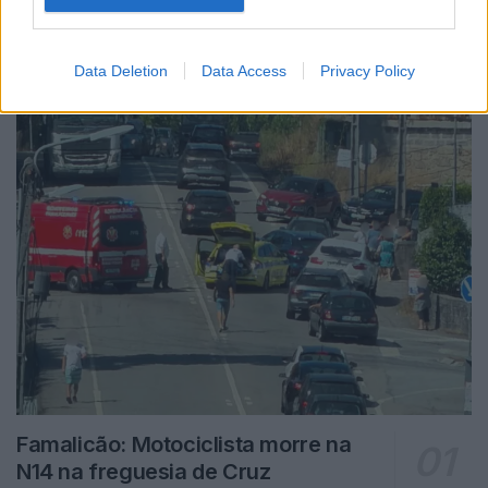
Notícias Populares
Data Deletion
Data Access
Privacy Policy
Famalicão: Motociclista morre na
N14 na freguesia de Cruz