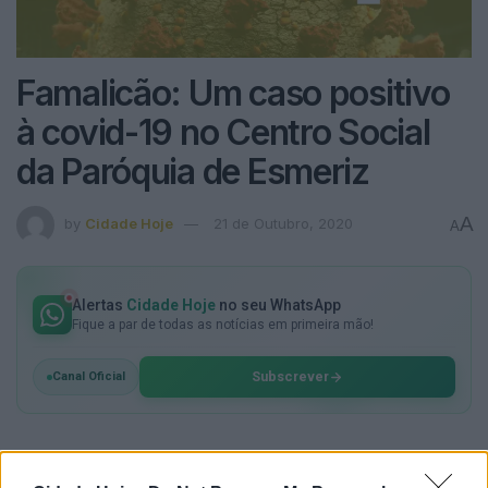
Famalicão: Um caso positivo
à covid-19 no Centro Social
da Paróquia de Esmeriz
A
by
Cidade Hoje
21 de Outubro, 2020
A
Alertas
Cidade Hoje
no seu WhatsApp
Fique a par de todas as notícias em primeira mão!
Subscrever
Canal Oficial