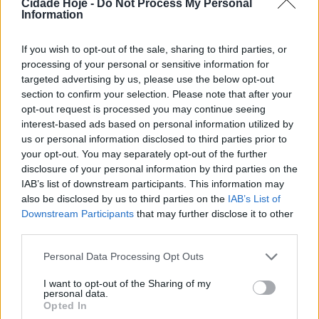
Cidade Hoje -
Do Not Process My Personal
Information
If you wish to opt-out of the sale, sharing to third parties, or
processing of your personal or sensitive information for
targeted advertising by us, please use the below opt-out
A direção do Centro Social da Paróquia de Esmeriz,
section to confirm your selection. Please note that after your
em nota publicada no Facebook, confirma a existência
opt-out request is processed you may continue seeing
de um caso positivo à COVID-19 na sala do pré
interest-based ads based on personal information utilized by
escolar.
us or personal information disclosed to third parties prior to
your opt-out. You may separately opt-out of the further
A instituição garante que todos os encarregados de
disclosure of your personal information by third parties on the
educação foram atempadamente informados da
IAB’s list of downstream participants. This information may
situação, tendo sido solicitada a auto vigilância dos
also be disclosed by us to third parties on the
IAB’s List of
sintomas dos seus filhos até novas orientações da
Downstream Participants
that may further disclose it to other
third parties.
Delegação de Saúde.
Entretanto, por precaução, foram tomadas as medidas
Personal Data Processing Opt Outs
necessárias para suspender a frequência do Pré
I want to opt-out of the Sharing of my
Escolar desde esta segunda-feira.
personal data.
Tags:
centro social
covid-19
esmeriz
paróquia
Opted In