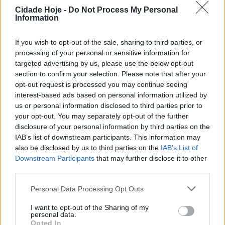
Cidade Hoje -
Do Not Process My Personal
Information
If you wish to opt-out of the sale, sharing to third parties, or
processing of your personal or sensitive information for
targeted advertising by us, please use the below opt-out
A Associação Teatro Construção desenvolveu, junto
section to confirm your selection. Please note that after your
das suas valências – Lar de Idosos, Colégio e ginásio -,
opt-out request is processed you may continue seeing
uma campanha solidária a favor do Centro de Recolha
interest-based ads based on personal information utilized by
Animal de Famalicão. A iniciativa foi bem-sucedida,
us or personal information disclosed to third parties prior to
your opt-out. You may separately opt-out of the further
com a instituição de Joane a agradecer «as ofertas
disclosure of your personal information by third parties on the
generosas».
IAB’s list of downstream participants. This information may
also be disclosed by us to third parties on the
IAB’s List of
Os alimentos e outros bens para os cães e gatos já
Downstream Participants
that may further disclose it to other
foram entregues e, para breve, será marcada uma
third parties.
visita ao CROA, para que as crianças e jovens da Casa
Personal Data Processing Opt Outs
de Acolhimento ao CROA conheçam de perto a
realidade desta estrutura municipal que cuida de
I want to opt-out of the Sharing of my
personal data.
animais abandonados.
Opted In