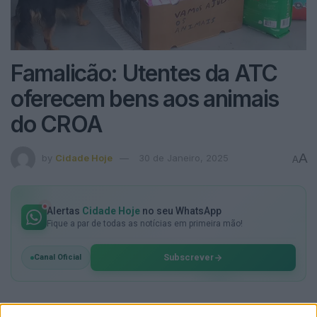
Famalicão: Utentes da ATC
oferecem bens aos animais
do CROA
A
by
Cidade Hoje
30 de Janeiro, 2025
A
Alertas
Cidade Hoje
no seu WhatsApp
Fique a par de todas as notícias em primeira mão!
Subscrever
Canal Oficial