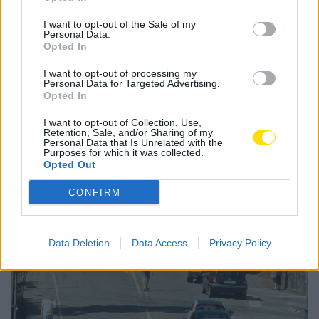
Tags:
alimentos
animais
atc
croa
famalicão
I want to opt-out of the Sale of my
Personal Data.
Opted In
I want to opt-out of processing my
Personal Data for Targeted Advertising.
Opted In
Notícias Populares
I want to opt-out of Collection, Use,
Retention, Sale, and/or Sharing of my
Personal Data that Is Unrelated with the
Purposes for which it was collected.
Opted Out
CONFIRM
Data Deletion
Data Access
Privacy Policy