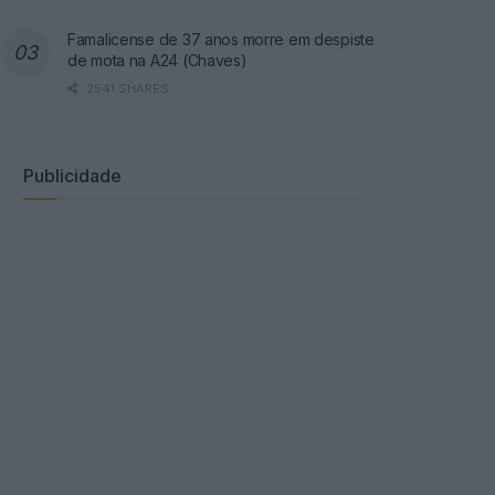
Famalicense de 37 anos morre em despiste
de mota na A24 (Chaves)
2541 SHARES
Publicidade