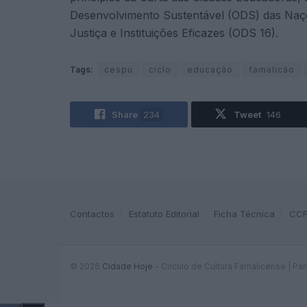
Desenvolvimento Sustentável (ODS) das Naçõ
Justiça e Instituições Eficazes (ODS 16).
Tags:
cespu
ciclo
educação
famalicão
Share
234
Tweet
146
Contactos
Estatuto Editorial
Ficha Técnica
CC
© 2026
Cidade Hoje
- Circulo de Cultura Famalicense | Pa