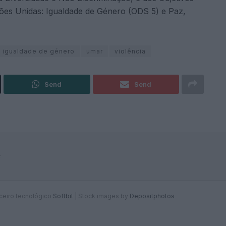
es Unidas: Igualdade de Género (ODS 5) e Paz,
igualdade de género
umar
violência
Send
Send
F
rceiro tecnológico
Softbit
|
Stock images by
Depositphotos