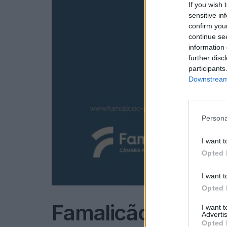
If you wish 
sensitive in
confirm you
continue se
information 
further disc
participants
Downstream 
Persona
I want t
Opted 
I want t
Opted 
Famalicão: ‘Violê
I want 
Advertis
Opted 