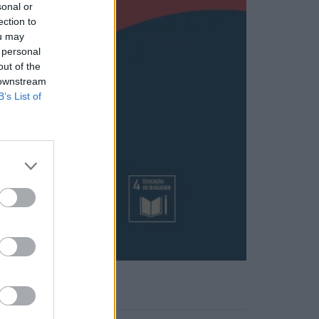
sonal or
ection to
ou may
 personal
out of the
 downstream
B’s List of
Notícias Populares