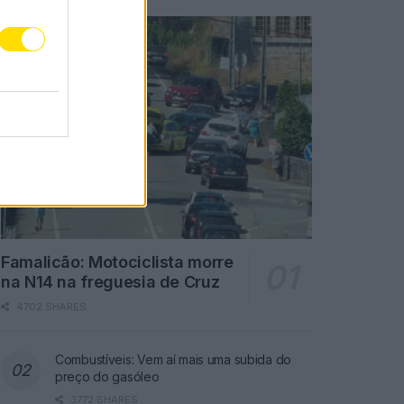
Famalicão: Motociclista morre
na N14 na freguesia de Cruz
4702 SHARES
Combustíveis: Vem aí mais uma subida do
preço do gasóleo
3772 SHARES