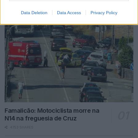
Data Deletion
Data Access
Privacy Policy
Famalicão: Motociclista morre na
N14 na freguesia de Cruz
4753 SHARES