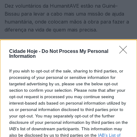
Dez voluntários da HumanitAVE estão na Guiné-
Bissau para levar a cabo mais uma missão de ajuda
humanitária, onde colocam mãos à obra para fazer a
diferença na vida de quem mais precisa.
Com vários projetos em curso na área da logística,
saúde, educação, fisioterapia e direitos humanos, os
Cidade Hoje -
Do Not Process My Personal
Information
voluntários enfrentam desafios diários que foram
reconhecidos pelo Embaixador de Portugal na Guiné-
If you wish to opt-out of the sale, sharing to third parties, or
Bissau, Miguel Cruz Silvestre.
processing of your personal or sensitive information for
targeted advertising by us, please use the below opt-out
section to confirm your selection. Please note that after your
opt-out request is processed you may continue seeing
interest-based ads based on personal information utilized by
us or personal information disclosed to third parties prior to
your opt-out. You may separately opt-out of the further
disclosure of your personal information by third parties on the
Numa reunião informal, depois de conhecer melhor o
IAB’s list of downstream participants. This information may
also be disclosed by us to third parties on the
IAB’s List of
trabalho da HumanitAVE em território Guineense, as