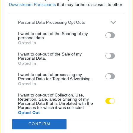
Downstream Participants
that may further disclose it to other
dificuldades e os desafios enfrentados, o embaixador
third parties.
reforçou o apoio já prestado ao trabalhado
desenvolvido pela associação famalicense.
Personal Data Processing Opt Outs
I want to opt-out of the Sharing of my
Numa partilha nas redes sociais, a HumanitAVE
personal data.
agradece a “amabilidade e simpatia com que foram
Opted In
recebidos”.
I want to opt-out of the Sale of my
Personal Data.
A 21ª Missão Humanitária teve início a 19 de julho e
Opted In
termina a 2 de agosto.
I want to opt-out of processing my
Personal Data for Targeted Advertising.
Tags:
embaixador
embaixadora
famalicão
Opted In
guiné-bissau
humanitave
missão
I want to opt-out of Collection, Use,
Retention, Sale, and/or Sharing of my
Personal Data that Is Unrelated with the
Purposes for which it was collected.
Opted Out
CONFIRM
Notícias Populares