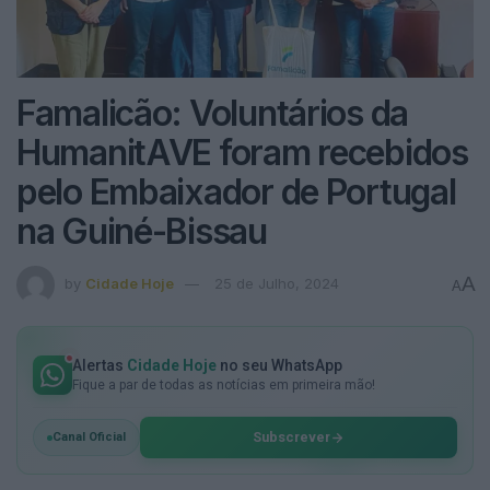
Famalicão: Voluntários da
HumanitAVE foram recebidos
pelo Embaixador de Portugal
na Guiné-Bissau
A
by
Cidade Hoje
25 de Julho, 2024
A
Alertas
Cidade Hoje
no seu WhatsApp
Fique a par de todas as notícias em primeira mão!
Subscrever
Canal Oficial