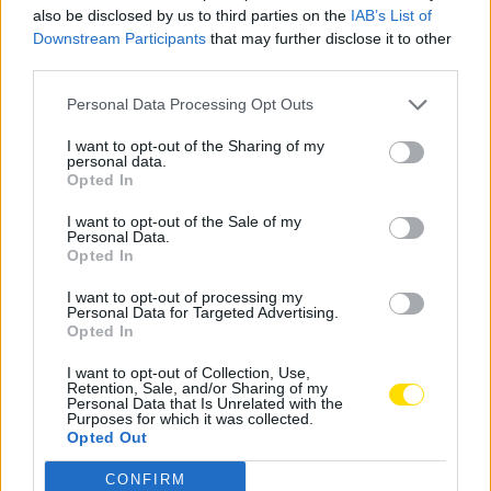
principal três jovens que, na época passada, atuaram
also be disclosed by us to third parties on the
IAB’s List of
maioritariamente pelos sub-23. São eles os médios
Downstream Participants
that may further disclose it to other
third parties.
Gonzalo Pastor e Lamine Beye, bem como o ponta de
lança Rudi Almeida.
Personal Data Processing Opt Outs
O jovem avançado pode aproveitar a saída de Simon
I want to opt-out of the Sharing of my
personal data.
Elisor e a ausência, pelo menos para já, de um novo
Opted In
ponta de lança para impressionar Hugo Oliveira.
I want to opt-out of the Sale of my
Dessa forma, poderá somar mais minutos na equipa
Personal Data.
principal, depois de, na época passada, ter sido
Opted In
considerado o melhor jogador da Liga Revelação.
I want to opt-out of processing my
Personal Data for Targeted Advertising.
Opted In
I want to opt-out of Collection, Use,
Retention, Sale, and/or Sharing of my
Personal Data that Is Unrelated with the
Purposes for which it was collected.
Opted Out
Recorde-se que o FC Famalicão já tem vários jogos de
CONFIRM