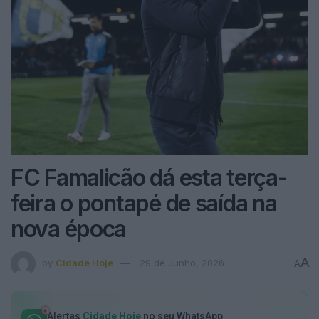
FC Famalicão dá esta terça-
feira o pontapé de saída na
nova época
A
by
Cidade Hoje
29 de Junho, 2026
A
Alertas
Cidade Hoje
no seu WhatsApp