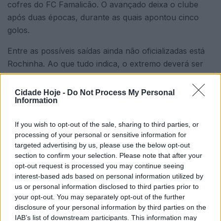
cofres do FC Famalicão. O avançado deixa o clube
após duas épocas, durante as quais apontou cinco
golos.
Entre as possíveis saídas ainda não oficializadas está
Rochinha. Ao que tudo indica, o extremo deverá ser
transferido, tendo já recebido várias abordagens.
Apesar de ainda ter mais um ano de contrato,
Cidade Hoje -
Do Not Process My Personal
Information
dificilmente o cumprirá, depois de, na época passada,
ter realizado apenas dois jogos. Rafa Soares também
If you wish to opt-out of the sale, sharing to third parties, or
deverá deixar o clube, uma vez que tudo indica que
processing of your personal or sensitive information for
não renovará contrato, não se apresentando, por
targeted advertising by us, please use the below opt-out
isso, no arranque dos trabalhos da equipa. Depois de
section to confirm your selection. Please note that after your
ter sido uma das peças-chave no xadrez de Hugo
opt-out request is processed you may continue seeing
interest-based ads based on personal information utilized by
Oliveira, o lateral deverá prosseguir a carreira no
us or personal information disclosed to third parties prior to
estrangeiro.
your opt-out. You may separately opt-out of the further
disclosure of your personal information by third parties on the
No início dos trabalhos deverão integrar a equipa
IAB’s list of downstream participants. This information may