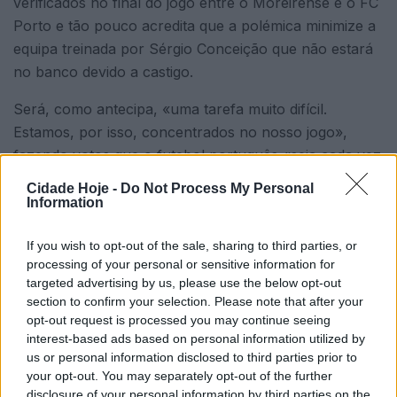
verificados no final do jogo entre o Moreirense e o FC
Porto e tão pouco acredita que a polémica minimize a
equipa treinada por Sérgio Conceição que não estará
no banco devido a castigo.
Será, como antecipa, «uma tarefa muito difícil.
Estamos, por isso, concentrados no nosso jogo»,
fazendo votos que o futebol português «seja cada vez
melhor».
Cidade Hoje -
Do Not Process My Personal
Information
If you wish to opt-out of the sale, sharing to third parties, or
processing of your personal or sensitive information for
targeted advertising by us, please use the below opt-out
section to confirm your selection. Please note that after your
opt-out request is processed you may continue seeing
O treinador do Famalicão espera, assim, um
interest-based ads based on personal information utilized by
adversário forte no jogo desta sexta-feira, no Estádio
us or personal information disclosed to third parties prior to
your opt-out. You may separately opt-out of the further
do Dragão. «Vamos com a nossa ideia de jogo. Do
disclosure of your personal information by third parties on the