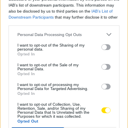
outro lado, estará um adversário muito forte, mas
IAB’s list of downstream participants. This information may
temos os nossos objetivos bem definidos e dos quais
also be disclosed by us to third parties on the
IAB’s List of
não vamos abdicar, tal como Porto não o fará. Por
Downstream Participants
that may further disclose it to other
third parties.
isso, temos que estar concentrados naquilo que temos
que fazer, valorizar o jogo com bola e sem bola, ser
Personal Data Processing Opt Outs
uma equipa eficaz naquilo que são as tomadas de
I want to opt-out of the Sharing of my
decisão e no processo defensivo. Vamos lutar pelo
personal data.
resultado, indo a jogo para conquistar os três pontos»,
Opted In
promete.
I want to opt-out of the Sale of my
Personal Data.
O jogo disputa-se a partir das 21h15 desta sexta-feira,
Opted In
com arbitragem de Nuno Almeida e relato na Cidade
I want to opt-out of processing my
Hoje Rádio.
Personal Data for Targeted Advertising.
Opted In
Tags:
estádio do dragão
FC Famalicão
FC Porto
I want to opt-out of Collection, Use,
Retention, Sale, and/or Sharing of my
ivo vieira
treinador
Personal Data that Is Unrelated with the
Purposes for which it was collected.
Opted Out