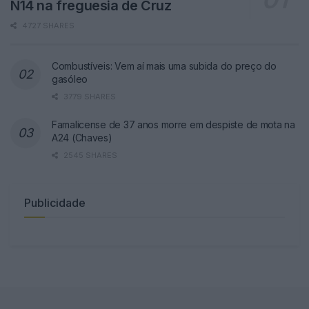
N14 na freguesia de Cruz
4727 SHARES
Combustíveis: Vem aí mais uma subida do preço do
gasóleo
3779 SHARES
Famalicense de 37 anos morre em despiste de mota na
A24 (Chaves)
2545 SHARES
Publicidade