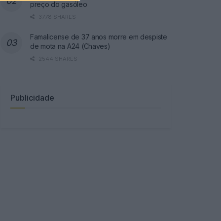
preço do gasóleo
3778 SHARES
Famalicense de 37 anos morre em despiste
de mota na A24 (Chaves)
2544 SHARES
Publicidade