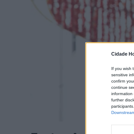
Cidade Ho
If you wish 
sensitive in
confirm you
continue se
information 
further disc
participants
Downstream 