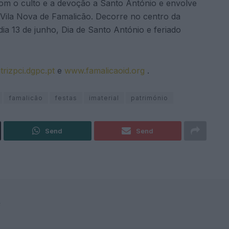
com o culto e a devoção a Santo António e envolve
 Vila Nova de Famalicão. Decorre no centro da
dia 13 de junho, Dia de Santo António e feriado
rizpci.dgpc.pt
e
www.famalicaoid.org
.
famalicão
festas
imaterial
património
Send
Send
F