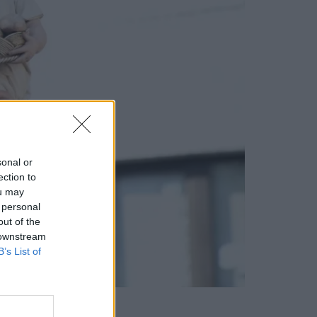
sonal or
ection to
ou may
 personal
out of the
 downstream
B’s List of