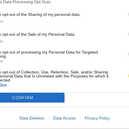
de Famalicão são
l Data Processing Opt Outs
l Imaterial de
o opt-out of the Sharing of my personal data.
In
o opt-out of the Sale of my Personal Data.
In
A
Concelho
,
Cultura
A
to opt-out of processing my Personal Data for Targeted
ing.
In
Subscrever
Canal Oficial
o opt-out of Collection, Use, Retention, Sale, and/or Sharing
ersonal Data that Is Unrelated with the Purposes for which it
lected.
Out
stas Antoninas encontram-se inscritas no Inventário
PCI). O parecer positivo da Direção Geral do
CONFIRM
nar uma das maiores romarias do Norte património
Data Deletion
Data Access
Privacy Policy
m 2015 com a adesão do Município de Vila Nova de