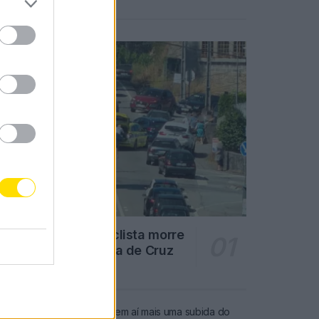
Notícias Populares
Famalicão: Motociclista morre
na N14 na freguesia de Cruz
4719 SHARES
Combustíveis: Vem aí mais uma subida do