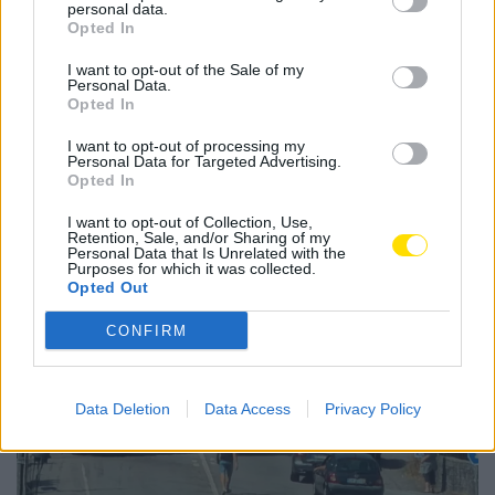
personal data.
atualizar as regras de circulação e segurança
Opted In
rodoviária.
I want to opt-out of the Sale of my
Personal Data.
Opted In
I want to opt-out of processing my
Personal Data for Targeted Advertising.
Opted In
Notícias Populares
I want to opt-out of Collection, Use,
Retention, Sale, and/or Sharing of my
Personal Data that Is Unrelated with the
Purposes for which it was collected.
Opted Out
CONFIRM
Data Deletion
Data Access
Privacy Policy