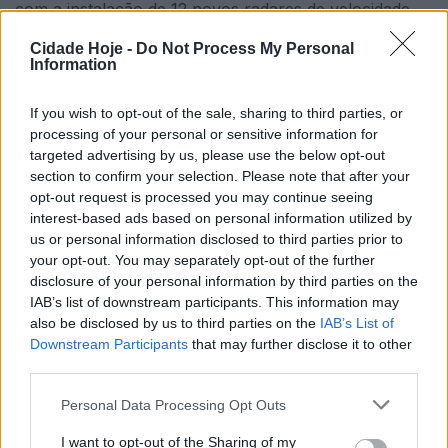
com a instalação de 12 novos radares de velocidade
média em Portugal. A medida foi anunciada esta
Cidade Hoje -
Do Not Process My Personal
quarta-feira pelo secretário de Estado da Proteção
Information
Civil, Rui Rocha.
If you wish to opt-out of the sale, sharing to third parties, or
processing of your personal or sensitive information for
targeted advertising by us, please use the below opt-out
section to confirm your selection. Please note that after your
opt-out request is processed you may continue seeing
interest-based ads based on personal information utilized by
us or personal information disclosed to third parties prior to
your opt-out. You may separately opt-out of the further
Durante a apresentação da campanha de
disclosure of your personal information by third parties on the
sensibilização “Este Verão tu escolhes como chegar…
IAB’s list of downstream participants. This information may
Escolhe chegar bem!”, o governante adiantou ainda
also be disclosed by us to third parties on the
IAB’s List of
que a proposta do novo Código da Estrada deverá
Downstream Participants
that may further disclose it to other
third parties.
chegar ao Governo em setembro.
Personal Data Processing Opt Outs
O documento está a ser elaborado por uma equipa
multidisciplinar criada pelo Executivo e pretende
I want to opt-out of the Sharing of my