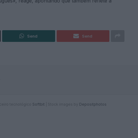
uguês», reage, apontando que também reflete a
Send
Send
F
rceiro tecnológico
Softbit
|
Stock images by
Depositphotos