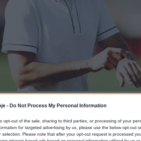
que a tabela não
je -
Do Not Process My Personal Information
e do Nacional
to opt-out of the sale, sharing to third parties, or processing of your per
formation for targeted advertising by us, please use the below opt-out s
r selection. Please note that after your opt-out request is processed y
eing interest-based ads based on personal information utilized by us or