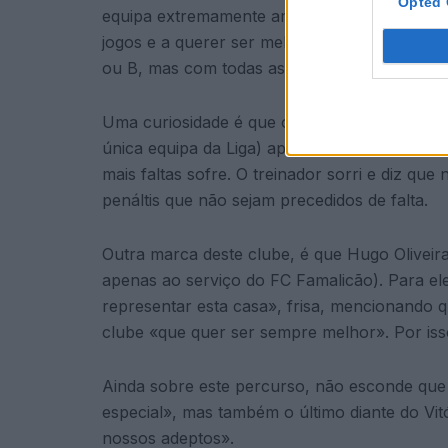
Opted 
equipa extremamente ambiciosa, um clube e
jogos e a querer ser melhor amanhã», assum
ou B, mas com todas as equipas da Liga.
Uma curiosidade é que o FC Famalicão ainda
única equipa da Liga) apesar de ser das equi
mais faltas sofre. O treinador sorri e diz q
penáltis que não sejam precedidos de falta.
Outra marca deste clube, é que Hugo Oliveira
apenas ao serviço do FC Famalicão). Para ele
representar esta casa», frisa, mencionando qu
clube «que quer ser sempre melhor». Por iss
Ainda sobre este percurso, não esconde que 
especial», mas também o último diante do Vitó
nossos adeptos».