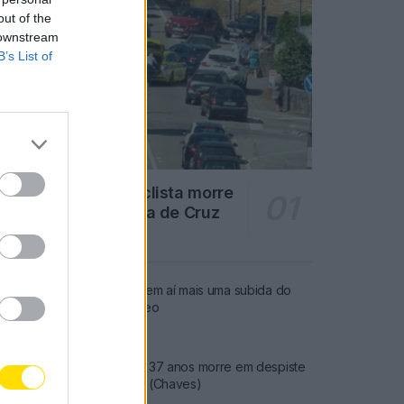
out of the
 downstream
B’s List of
Famalicão: Motociclista morre
na N14 na freguesia de Cruz
4701 SHARES
Combustíveis: Vem aí mais uma subida do
preço do gasóleo
3772 SHARES
Famalicense de 37 anos morre em despiste
de mota na A24 (Chaves)