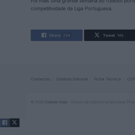
Foi mais uma grande semana do futebol port
competitividade da Liga Portuguesa.
Share
234
Tweet
146
Contactos
Estatuto Editorial
Ficha Técnica
CC
© 2026
Cidade Hoje
- Circulo de Cultura Famalicense | Pa