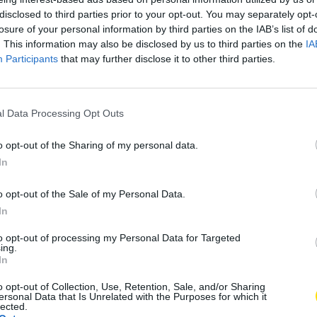
A
sporto
,
FC Famalicão
A
disclosed to third parties prior to your opt-out. You may separately opt-
losure of your personal information by third parties on the IAB’s list of
. This information may also be disclosed by us to third parties on the
IA
Subscrever
Canal Oficial
Participants
that may further disclose it to other third parties.
ao Nacional, da 27.ª jornada, Hugo Oliveira disse que
l Data Processing Opt Outs
oa, que tem tido resultados que não são condizentes
 importante».
o opt-out of the Sharing of my personal data.
In
o seu jogo e preparado para enfrentar o adversário.
o opt-out of the Sale of my Personal Data.
que sabe defender e proteger a sua baliza».
In
 cinco vitórias seguidas em casa, o que seria um
to opt-out of processing my Personal Data for Targeted
ing.
s um incentivo extra e nada mais.
In
o opt-out of Collection, Use, Retention, Sale, and/or Sharing
ambém, que o FC Famalicão tem muitas hipóteses de
ersonal Data that Is Unrelated with the Purposes for which it
lected.
Oliveira prefere falar do presente. «Somos uma