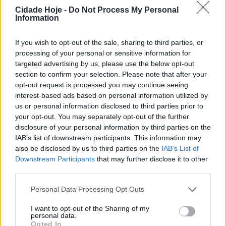
desde esta sexta-feira, avança o jornal digital
O Minho
.
Cidade Hoje -
Do Not Process My Personal
A última vez que foi avistado, seguia a pé pela Estrada
Information
Nacional 103, no trajeto entre Barcelos e Viana do
If you wish to opt-out of the sale, sharing to third parties, or
Castelo.
processing of your personal or sensitive information for
targeted advertising by us, please use the below opt-out
section to confirm your selection. Please note that after your
opt-out request is processed you may continue seeing
interest-based ads based on personal information utilized by
us or personal information disclosed to third parties prior to
your opt-out. You may separately opt-out of the further
disclosure of your personal information by third parties on the
O jovem mede cerca de 1,80 metros, estava vestido de
IAB’s list of downstream participants. This information may
preto e poderá estar desorientado.
also be disclosed by us to third parties on the
IAB’s List of
Downstream Participants
that may further disclose it to other
Quem disponha de qualquer dado que ajude a localizar
third parties.
Leonardo deve contactar o posto da GNR de
Personal Data Processing Opt Outs
Barcelos, através do número 253 830 180.
I want to opt-out of the Sharing of my
personal data.
Fonte / Imagem: O Minho
Opted In