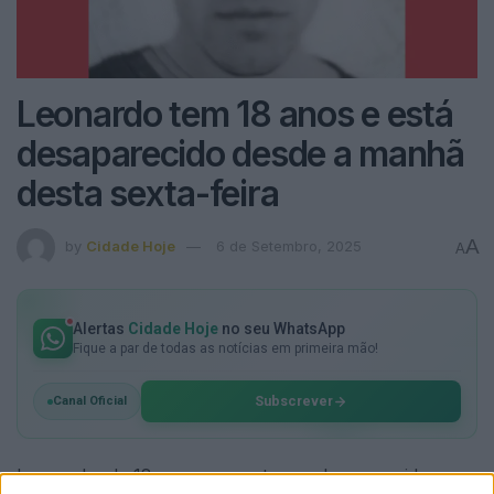
Leonardo tem 18 anos e está
desaparecido desde a manhã
desta sexta-feira
A
by
Cidade Hoje
6 de Setembro, 2025
A
Alertas
Cidade Hoje
no seu WhatsApp
Fique a par de todas as notícias em primeira mão!
Subscrever
Canal Oficial
Leonardo, de 18 anos, encontra-se desaparecido