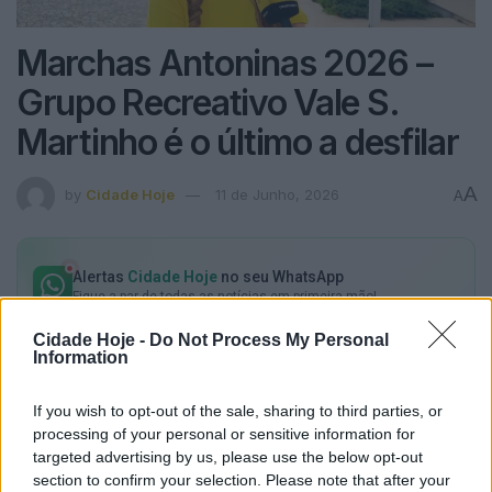
Marchas Antoninas 2026 –
Grupo Recreativo Vale S.
Martinho é o último a desfilar
A
by
Cidade Hoje
11 de Junho, 2026
A
Alertas
Cidade Hoje
no seu WhatsApp
Fique a par de todas as notícias em primeira mão!
Cidade Hoje -
Do Not Process My Personal
Subscrever
Canal Oficial
Information
If you wish to opt-out of the sale, sharing to third parties, or
https://youtu.be/geT2AoOjT1I
processing of your personal or sensitive information for
targeted advertising by us, please use the below opt-out
section to confirm your selection. Please note that after your