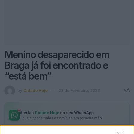
Menino desaparecido em
Braga já foi encontrado e
“está bem”
A
by
Cidade Hoje
23 de Fevereiro, 2023
A
Alertas
Cidade Hoje
no seu WhatsApp
Fique a par de todas as notícias em primeira mão!
Subscrever
Canal Oficial