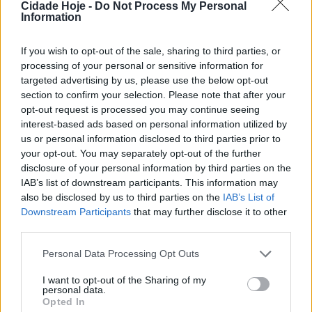
Cidade Hoje -
Do Not Process My Personal
Information
Já foi localizada, numa zona perto de casa, a criança
If you wish to opt-out of the sale, sharing to third parties, or
que havia desaparecido, ao início da noite desta
processing of your personal or sensitive information for
quinta-feira, em Palmeira, Braga.
targeted advertising by us, please use the below opt-out
section to confirm your selection. Please note that after your
opt-out request is processed you may continue seeing
interest-based ads based on personal information utilized by
us or personal information disclosed to third parties prior to
your opt-out. You may separately opt-out of the further
disclosure of your personal information by third parties on the
IAB’s list of downstream participants. This information may
also be disclosed by us to third parties on the
IAB’s List of
Segundo as informações mais recentes, o menor foi
Downstream Participants
that may further disclose it to other
localizado pelas equipas que participavam nas buscas.
third parties.
A criança foi, por precaução, transportada para o
Personal Data Processing Opt Outs
hospital de Braga onde vai ser observada.
I want to opt-out of the Sharing of my
personal data.
Opted In