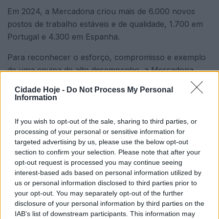
Em 2024, a Mercadona criou mais de 6.000 novos
postos de trabalho estáveis e de qualidade, 1.700 em
Portugal e 4.300 em Espanha.
Para reconhecer o esforço, compromisso e exemplo
de uma equipa de alto desempenho, a Mercadona
aumentou o salário em 8,5 %, mais de 5 pontos
Cidade Hoje -
Do Not Process My Personal
percentuais acima do IPC de Portugal e de Espanha,
Information
além de partilhar uma remuneração variável por
objetivos (prémio), relacionada com lucros da
If you wish to opt-out of the sale, sharing to third parties, or
processing of your personal or sensitive information for
empresa, de 700 milhões de euros. O que faz com
targeted advertising by us, please use the below opt-out
que, em Portugal, um colaborador com mais de 4
section to confirm your selection. Please note that after your
anos de antiguidade tenha recebido, no dia 1 de março
opt-out request is processed you may continue seeing
deste ano, cerca de 4.500 €/brutos em remuneração
interest-based ads based on personal information utilized by
us or personal information disclosed to third parties prior to
variável, o correspondente a 3 mensalidades.
your opt-out. You may separately opt-out of the further
disclosure of your personal information by third parties on the
IAB’s list of downstream participants. This information may