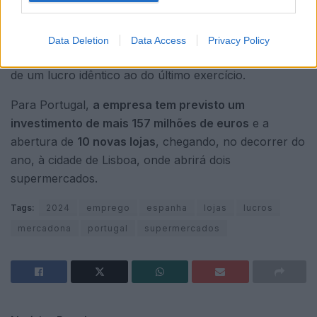
1.000 milhões de euros e criar mais de 1.000 postos de
trabalho em 2025. Do mesmo modo, as suas previsões
incluem um aumento de 3,5 % nas suas vendas, para
Data Deletion
Data Access
Privacy Policy
atingir os 40.100 milhões de euros, e a consolidação
de um lucro idêntico ao do último exercício.
Para Portugal,
a empresa tem previsto um
investimento de mais 157 milhões de euros
e a
abertura de
10 novas lojas
, chegando, no decorrer do
ano, à cidade de Lisboa, onde abrirá dois
supermercados.
Tags:
2024
emprego
espanha
lojas
lucros
mercadona
portugal
supermercados