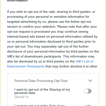
Information
If you wish to opt-out of the sale, sharing to third parties, or
processing of your personal or sensitive information for
targeted advertising by us, please use the below opt-out
section to confirm your selection. Please note that after your
O antigo jogador e treinador, de 58 anos, esteve ao
opt-out request is processed you may continue seeing
interest-based ads based on personal information utilized by
serviço do FC Famalicão desde abril de 2017 tendo
us or personal information disclosed to third parties prior to
conseguido a manutenção; na época seguinte,
your opt-out. You may separately opt-out of the further
2017/2018, saiu em janeiro.
disclosure of your personal information by third parties on the
IAB’s list of downstream participants. This information may
Dito dirigia-se para Melgaço, onde a equipa gilista
also be disclosed by us to third parties on the
IAB’s List of
estagia, sentiu-se mal e ainda foi assistido pelos
Downstream Participants
that may further disclose it to other
third parties.
médicos do Gil Vicente, mas acabaria por falecer
devido a um enfarte.
Personal Data Processing Opt Outs
Tags:
dito
jogador
morte
treinador
I want to opt-out of the Sharing of my
personal data.
Opted In
I want to opt-out of the Sale of my