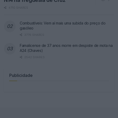
N14 na freguesia de Cruz
4710 SHARES
Combustíveis: Vem aí mais uma subida do preço do
gasóleo
3776 SHARES
Famalicense de 37 anos morre em despiste de mota na
A24 (Chaves)
2542 SHARES
Publicidade