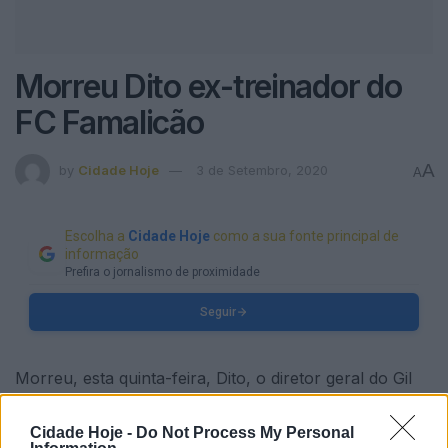
Morreu Dito ex-treinador do
FC Famalicão
A
by
Cidade Hoje
3 de Setembro, 2020
A
Escolha a
Cidade Hoje
como a sua fonte principal de
informação
Prefira o jornalismo de proximidade
Seguir
Morreu, esta quinta-feira, Dito, o diretor geral do Gil
Vicente.
Cidade Hoje -
Do Not Process My Personal