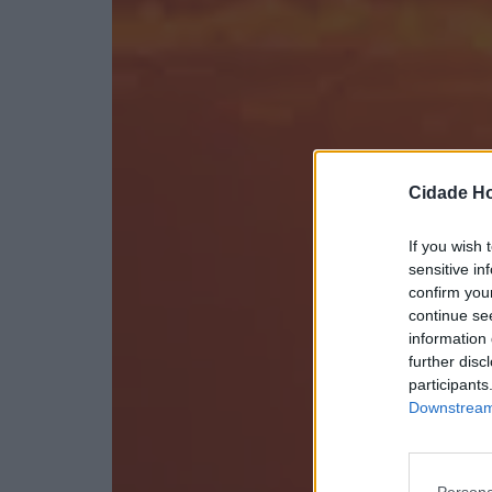
Cidade Ho
If you wish 
sensitive in
confirm you
continue se
information 
further disc
participants
Downstream 