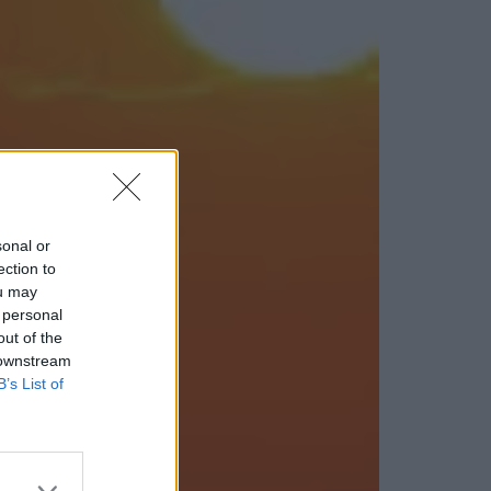
sonal or
ection to
ou may
 personal
out of the
 downstream
B’s List of