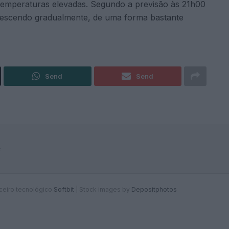
e temperaturas elevadas. Segundo a previsão às 21h00
 descendo gradualmente, de uma forma bastante
Send
Send
F
rceiro tecnológico
Softbit
|
Stock images by
Depositphotos