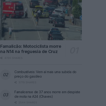
Famalicão: Motociclista morre
na N14 na freguesia de Cruz
4720 SHARES
Combustíveis: Vem aí mais uma subida do
preço do gasóleo
3779 SHARES
Famalicense de 37 anos morre em despiste
de mota na A24 (Chaves)
2544 SHARES