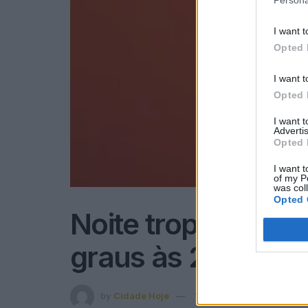
Persona
I want t
Opted 
I want t
Opted 
I want 
Advertis
Opted 
I want t
of my P
was col
Opted 
Noite tropical: Ho
graus às 21h00
by
Cidade Hoje
12 de Junho, 2026
in
Con