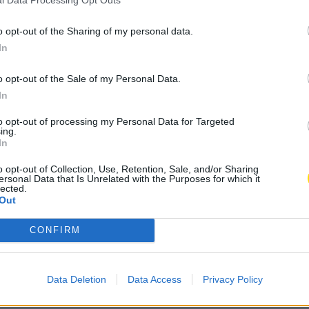
l Data Processing Opt Outs
o opt-out of the Sharing of my personal data.
In
o opt-out of the Sale of my Personal Data.
In
to opt-out of processing my Personal Data for Targeted
ing.
In
o opt-out of Collection, Use, Retention, Sale, and/or Sharing
ersonal Data that Is Unrelated with the Purposes for which it
lected.
Out
je vão estar quase 30
CONFIRM
Data Deletion
Data Access
Privacy Policy
A
celho
,
Sociedade
A