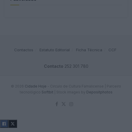
Contactos
Estatuto Editorial
Ficha Técnica
CCF
Contacto
252 301 780
© 2026
Cidade Hoje
- Circulo de Cultura Famalicense | Parceiro
tecnológico
Softbit
|
Stock images by
Depositphotos