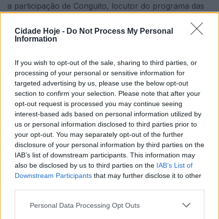
a participação de Conguito, locutor do programa das
manhãs da Mega-Hits.
Cidade Hoje -
Do Not Process My Personal
No dia 11 de setembro, na Casa da Juventude, às
Information
10h00, há workshops de Fotografia Analógica, por
If you wish to opt-out of the sale, sharing to third parties, or
Sara Santos, e Pintura Parietal, por Inês Silva. Pelas
processing of your personal or sensitive information for
16h00, chegam também à Casa da Juventude os
targeted advertising by us, please use the below opt-out
workshops Produção Musical, por Diana Martínez, e
section to confirm your selection. Please note that after your
Produção Streaming, por Pedro Cruz. Estas atividades
opt-out request is processed you may continue seeing
interest-based ads based on personal information utilized by
são gratuitas, mas sujeitas a inscrições prévias, a partir
us or personal information disclosed to third parties prior to
do dia 1 de setembro em
your opt-out. You may separately opt-out of the further
http://www.juventudefamalicao.org/
.
disclosure of your personal information by third parties on the
IAB’s list of downstream participants. This information may
No mesmo dia, pelas 10h30, desenrola-se o Flash
also be disclosed by us to third parties on the
IAB’s List of
Mob da KUMPANHIA ALGAZARRA, na Praça 9 de
Downstream Participants
that may further disclose it to other
Abril, na Praça D. Maria II e na Casa da Juventude. Às
third parties.
21h00, chega ao Parque da Devesa o músico
Personal Data Processing Opt Outs
famalicense Carlos Correia. Pelas 21h30, atua