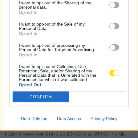
I want to opt-out of the Sharing of my
Fernando Daniel. Os dois concertos ocorrem também
personal data.
no topo sul do parque, junto ao lago.
Opted In
Os espetáculos de Pedro Teixeira da Mota e Fernando
I want to opt-out of the Sale of my
Personal Data.
Daniel vão ter uma plateia mista, com 600 lugares
Opted In
sentados e 300 lugares em pé. Os eventos são
I want to opt-out of processing my
gratuitos, mas as reservas são limitadas a quatro
Personal Data for Targeted Advertising.
Opted In
pessoas e devem ser efetuadas na Casa da Juventude
de Famalicão, entre as 9h00 e as 18h00, do dia 6 a 9
I want to opt-out of Collection, Use,
Retention, Sale, and/or Sharing of my
de setembro.
Personal Data that Is Unrelated with the
Purposes for which it was collected.
Opted Out
No momento da realização da reserva, é necessário o
nome completo e contactos telefónicos de todos os
CONFIRM
elementos. O levantamento do ingresso deve realizar-
se no dia do espetáculo, no Parque da Devesa, entre
as 18h30 e as 20h00, sendo que cada pessoa apenas
Data Deletion
Data Access
Privacy Policy
recebe quatro bilhetes. As reservas não levantadas
ficam disponíveis entre as 20h00 e as 21h00, no dia