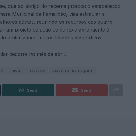
nse, que ao abrigo do recente protocolo estabelecido
ara Municipal de Famalicão, visa estimular a
lhores atletas, reunindo os recursos das quatro
rar um projeto de ação conjunto e abrangente à
o e otimizando muitos talentos desportivos.
dar decorre no mês de abril.
ão
nadar
natação
piscinas municipais
Send
Send
F