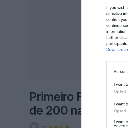
If you wish 
sensitive in
confirm you
continue se
information 
further disc
participants
Downstream 
Persona
I want t
Opted 
Primeiro Famalicã
I want t
de 200 nadadore
Opted 
I want 
Advertis
by
Cidade Hoje
28 de Fevereiro, 2022
in