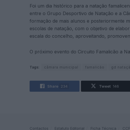
Foi um dia histórico para a natação famalice
entre o Grupo Desportivo de Natação e a Câm
formação de mais alunos e posteriormente me
escolas de natação, com o objetivo de elabo
escala do concelho, aproveitando, promovend
O próximo evento do Circuito Famalicão a Na
Tags:
câmara municipal
famalicão
gd nataç
Share
234
Tweet
146
Contactos
Estatuto Editorial
Ficha Técnica
CC