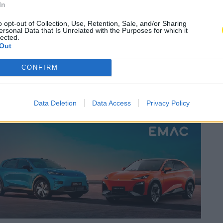
In
o opt-out of Collection, Use, Retention, Sale, and/or Sharing
ersonal Data that Is Unrelated with the Purposes for which it
lected.
Subscrever
Canal Oficial
Out
CONFIRM
e Vila Nova de Famalicão, realizou-se a primeira
tiva decorreu entre as 14 e as 19 horas, com a
olas de natação do concelho.
Data Deletion
Data Access
Privacy Policy