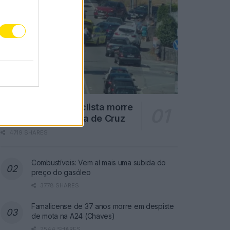
Famalicão: Motociclista morre
na N14 na freguesia de Cruz
4719 SHARES
Combustíveis: Vem aí mais uma subida do
preço do gasóleo
3778 SHARES
Famalicense de 37 anos morre em despiste
de mota na A24 (Chaves)
2544 SHARES