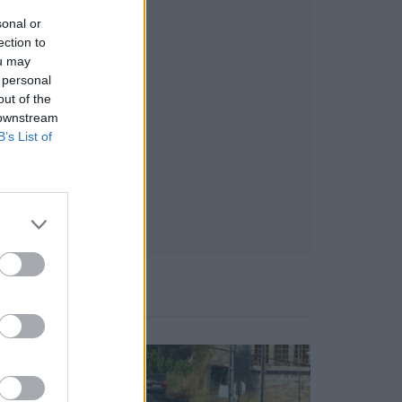
sonal or
ection to
ou may
 personal
out of the
 downstream
B’s List of
Notícias Populares