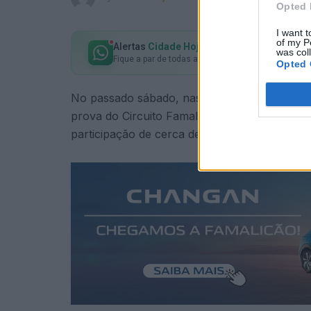
Opted 
I want t
of my P
Alertas
Cidade Hoje
no seu WhatsApp
was col
Fique a par de todas as notícias em primeira mão!
Opted 
No passado sábado, nas piscinas municipais d
prova do Circuito Famalicão e Nadar. A inicia
participação de cerca de 200 alunos das esc