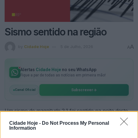
Sismo sentido na região
A
by
Cidade Hoje
5 de Julho, 2026
A
Alertas
Cidade Hoje
no seu WhatsApp
Fique a par de todas as notícias em primeira mão!
Subscrever
Canal Oficial
Um sismo de magnitude 2,1 foi sentido na noite deste
sábado em vários pontos da região.
Cidade Hoje -
Do Not Process My Personal
Information