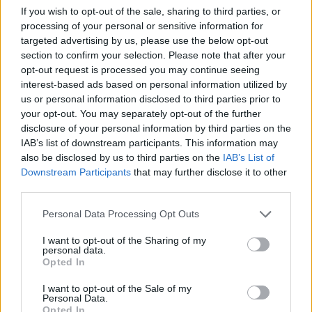
If you wish to opt-out of the sale, sharing to third parties, or
processing of your personal or sensitive information for
targeted advertising by us, please use the below opt-out
section to confirm your selection. Please note that after your
opt-out request is processed you may continue seeing
Segundo o Instituto Português do Mar e da Atmosfera
interest-based ads based on personal information utilized by
(IPMA), o abalo aconteceu às 21h10 e teve epicentro a
us or personal information disclosed to third parties prior to
your opt-out. You may separately opt-out of the further
cerca de seis quilómetros a oeste de Paços de
disclosure of your personal information by third parties on the
Ferreira.
IAB’s list of downstream participants. This information may
also be disclosed by us to third parties on the
IAB’s List of
Na internet há relatos do abalo ter sido sentido em
Downstream Participants
that may further disclose it to other
concelhos como Trofa, Santo Tirso, Porto, Ermesinde
third parties.
e Vila das Aves. Não há registo de feridos nem de
Personal Data Processing Opt Outs
danos materiais.
I want to opt-out of the Sharing of my
personal data.
Opted In
I want to opt-out of the Sale of my
Personal Data.
Opted In