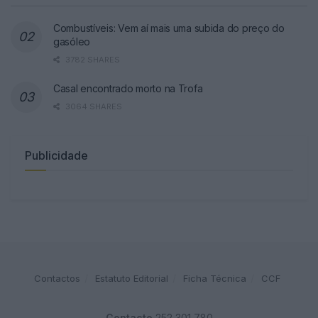
Combustíveis: Vem aí mais uma subida do preço do
gasóleo
3782 SHARES
Casal encontrado morto na Trofa
3064 SHARES
Publicidade
Contactos
Estatuto Editorial
Ficha Técnica
CCF
Contacto
252 301 780