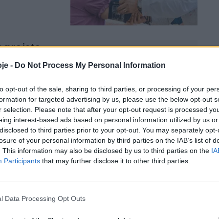
a projeto
3
je -
Do Not Process My Personal Information
to opt-out of the sale, sharing to third parties, or processing of your per
ais do Concelho
formation for targeted advertising by us, please use the below opt-out s
r selection. Please note that after your opt-out request is processed y
eing interest-based ads based on personal information utilized by us or
disclosed to third parties prior to your opt-out. You may separately opt-
losure of your personal information by third parties on the IAB’s list of
. This information may also be disclosed by us to third parties on the
IA
idade na
Participants
that may further disclose it to other third parties.
l Data Processing Opt Outs
zenas de