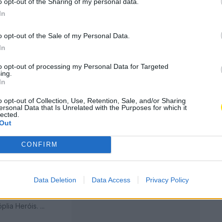
o opt-out of the Sharing of my personal data.
In
o opt-out of the Sale of my Personal Data.
smorece
In
to opt-out of processing my Personal Data for Targeted
ing.
In
 projeto-piloto
tas opções
o opt-out of Collection, Use, Retention, Sale, and/or Sharing
ersonal Data that Is Unrelated with the Purposes for which it
lected.
Out
 da
CONFIRM
Data Deletion
Data Access
Privacy Policy
sa a fazer parte
ia Heróis. ...