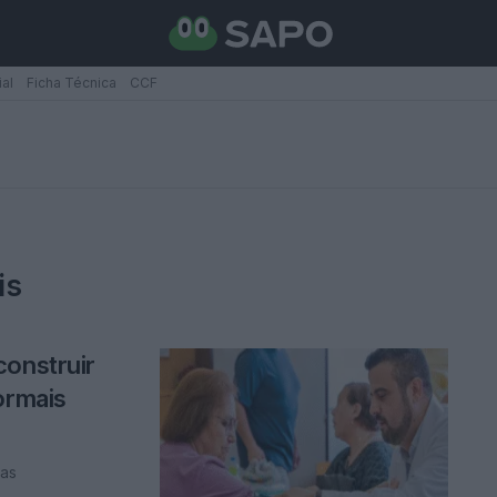
ial
Ficha Técnica
CCF
is
construir
ormais
das