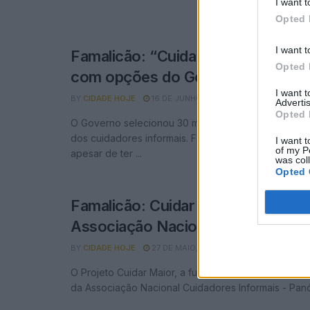
I want t
Opted 
I want t
Famalicão: “Cuidar Maior” não e
Opted 
com opções do Governo
I want 
BY
CIDADE HOJE
16 DE JUNHO, 2020
0
Advertis
Opted 
O Governo selecionou 30 municípios para integrar o
dos cuidadores informais. Famalicão ficou fora des
I want t
of my P
apesar de ter ...
was col
Opted 
Famalicão: Cuidar Maior faz parte
Associação Nacional
BY
CIDADE HOJE
27 DE MAIO, 2020
0
O Projeto Cuidar Maior, a funcionar em Requião, pas
da Associação Nacional Cuidadores Informais - Panópl