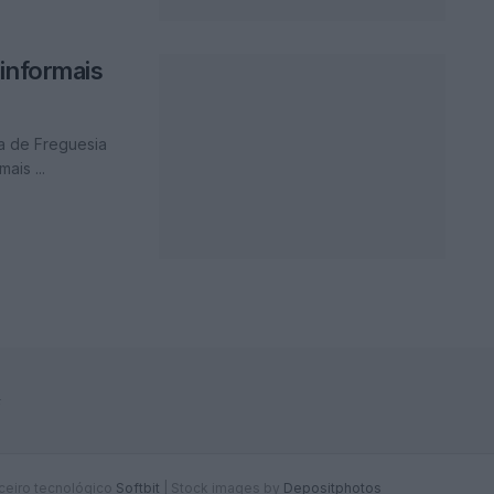
informais
ta de Freguesia
ais ...
F
rceiro tecnológico
Softbit
|
Stock images by
Depositphotos