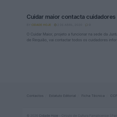
Cuidar maior contacta cuidadores 
BY
CIDADE HOJE
2 DE ABRIL, 2020
0
O Cuidar Maior, projeto a funcionar na sede da Jun
de Requião, vai contactar todos os cuidadores inform
Contactos
Estatuto Editorial
Ficha Técnica
CC
© 2026
Cidade Hoje
- Circulo de Cultura Famalicense | Pa