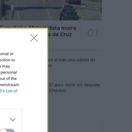
Famalicão: Motociclista morre
na N14 na freguesia de Cruz
4720 SHARES
sonal or
Combustíveis: Vem aí mais uma subida do
ection to
preço do gasóleo
ou may
 personal
3778 SHARES
out of the
 downstream
Famalicense de 37 anos morre em despiste
de mota na A24 (Chaves)
B’s List of
2544 SHARES
Publicidade