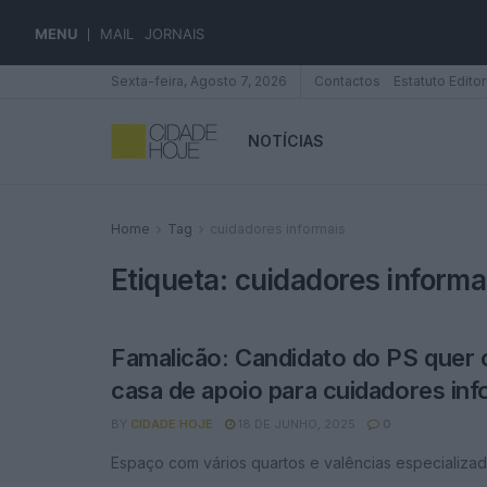
MENU
MAIL
JORNAIS
Sexta-feira, Agosto 7, 2026
Contactos
Estatuto Editor
NOTÍCIAS
Home
Tag
cuidadores informais
Etiqueta:
cuidadores informa
Famalicão: Candidato do PS quer 
casa de apoio para cuidadores inf
BY
CIDADE HOJE
18 DE JUNHO, 2025
0
Espaço com vários quartos e valências especializa