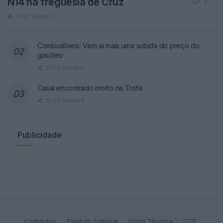
N14 na freguesia de Cruz
4767 SHARES
Combustíveis: Vem aí mais uma subida do preço do
gasóleo
3783 SHARES
Casal encontrado morto na Trofa
3245 SHARES
Publicidade
Contactos
Estatuto Editorial
Ficha Técnica
CCF