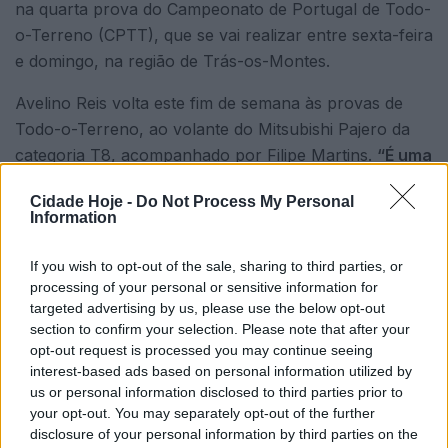
na quarta prova do Campeonato de Portugal de Todo-
o-Terreno (CPTT), que se vai realizar entre sexta-feira
e domingo, na região de Trás-os-Montes.
Avelino Reis volta este fim de semana às provas de
Todo-o-Terreno, ao volante do Mitsubishi Pajero da
categoria T8, acompanhado por Filipe Martins.
“É uma
prova aqui próxima, vamos obviamente dar o nosso
Cidade Hoje -
Do Not Process My Personal
melhor, mas o objetivo principal é divertir-me a fazer
Information
uma coisa de que gosto muito”
, afirma Avelino Reis.
If you wish to opt-out of the sale, sharing to third parties, or
processing of your personal or sensitive information for
targeted advertising by us, please use the below opt-out
section to confirm your selection. Please note that after your
opt-out request is processed you may continue seeing
interest-based ads based on personal information utilized by
us or personal information disclosed to third parties prior to
Edgar Reis e Daniel Silva vão estar na Baja TT Norte
your opt-out. You may separately opt-out of the further
disclosure of your personal information by third parties on the
de Portugal com carros da categoria T3. Edgar Reis