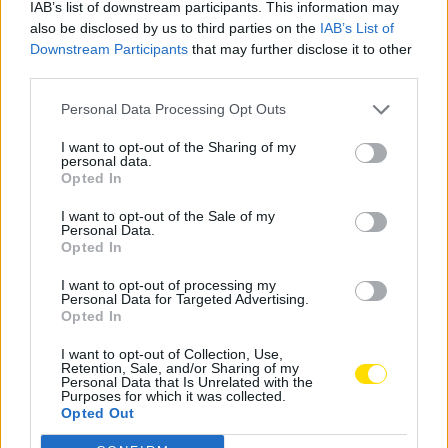
IAB’s list of downstream participants. This information may
será acompanhado por Fábio Ribeiro e vai conduzir
also be disclosed by us to third parties on the
IAB’s List of
de novo o Taurus, já Daniel Silva tem como navegador
Downstream Participants
that may further disclose it to other
Gonçalo Magalhães e vai participar ao volante do Can
third parties.
Am Maverick.
Personal Data Processing Opt Outs
O Team Transfradelos vai estar ainda a dar assistência
I want to opt-out of the Sharing of my
ao campeão nacional Tiago Reis que vai a competição
personal data.
Opted In
com a Toyota Hilux T1+.
I want to opt-out of the Sale of my
A quarta prova do CPTT começa na sexta-feira com a
Personal Data.
Opted In
realização do Prólogo e da cerimónia de partida. Os
Setores Seletivos são disputados no sábado e
I want to opt-out of processing my
Personal Data for Targeted Advertising.
domingo.
Opted In
Tags:
baja tt norte
desporto
pilotos
I want to opt-out of Collection, Use,
Retention, Sale, and/or Sharing of my
team transfradelos
todo-o-terreno
Personal Data that Is Unrelated with the
Purposes for which it was collected.
Opted Out