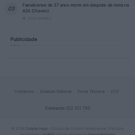
Famalicense de 37 anos morre em despiste de mota na
A24 (Chaves)
2542 SHARES
Publicidade
Contactos
Estatuto Editorial
Ficha Técnica
CCF
Contacto
252 301 780
© 2026
Cidade Hoje
- Circulo de Cultura Famalicense | Parceiro
tecnológico
Softbit
|
Stock images by
Depositphotos