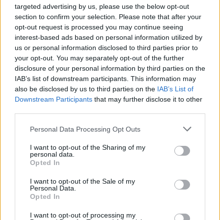
simples e gratuita.
targeted advertising by us, please use the below opt-out
section to confirm your selection. Please note that after your
Em seis meses de funcionamento, o BUPI já realizou
opt-out request is processed you may continue seeing
interest-based ads based on personal information utilized by
250 atendimentos, num total de 687 Representações
us or personal information disclosed to third parties prior to
Gráficas Georreferenciadas (RGG), mais de 660
your opt-out. You may separately opt-out of the further
matrizes processadas.
disclosure of your personal information by third parties on the
IAB’s list of downstream participants. This information may
Recorde-se que o projeto piloto, começou em 2017,
also be disclosed by us to third parties on the
IAB’s List of
em 10 Municípios. Para garantir a proteção dos seus
Downstream Participants
that may further disclose it to other
third parties.
direitos de propriedade, os proprietários precisam
fazer o registo na Conservatória do Registo Predial,
Personal Data Processing Opt Outs
não sendo suficiente a mera inscrição dos terrenos
I want to opt-out of the Sharing of my
nas Finanças.
personal data.
Opted In
Sendo uma ferramenta gratuita até 2025, cabe aos
I want to opt-out of the Sale of my
Municípios sensibilizar a população para a
Personal Data.
necessidade de registo dos seus prédios. O BUPI
Opted In
pretende prestar um serviço de atendimento
I want to opt-out of processing my