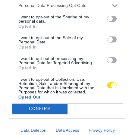
A venda decorre até às 18 horas de sábado, enquanto
Personal Data Processing Opt Outs
a reserva de lugar no autocarro terá de ser efetuada
até às 19 horas de sexta-feira. O transporte (com
I want to opt-out of the Sharing of my
personal data.
saída agendada para as 10 horas de domingo) está
Opted In
dependente do número de inscrições.
I want to opt-out of the Sale of my
Personal Data.
Tags:
bilhetes
casa pia
estádio
FC Famalicão
Opted In
jamor
transporte
I want to opt-out of processing my
Personal Data for Targeted Advertising.
Opted In
I want to opt-out of Collection, Use,
Retention, Sale, and/or Sharing of my
Personal Data that Is Unrelated with the
Notícias Populares
Purposes for which it was collected.
Opted Out
CONFIRM
Data Deletion
Data Access
Privacy Policy