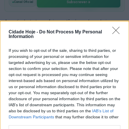
Subscrever
Canal Oficial
A partir desta terça-feira, estão à venda na Loja
Oficial, os bilhetes para o jogo entre o Casa Pia
Cidade Hoje -
Do Not Process My Personal
Atlético Clube e o FC Famalicão, da 7.ª jornada da Liga
Information
Portugal Bwin e agendado para as 18 horas de
If you wish to opt-out of the sale, sharing to third parties, or
domingo, no Estádio do Jamor.
processing of your personal or sensitive information for
targeted advertising by us, please use the below opt-out
section to confirm your selection. Please note that after your
opt-out request is processed you may continue seeing
interest-based ads based on personal information utilized by
us or personal information disclosed to third parties prior to
your opt-out. You may separately opt-out of the further
disclosure of your personal information by third parties on the
O emblema famalicense está a vender os ingressos
IAB’s list of downstream participants. This information may
mediante as seguintes condições:bilhete – 10 euros;
also be disclosed by us to third parties on the
IAB’s List of
bilhete + transporte – 25 euros.
Downstream Participants
that may further disclose it to other
third parties.