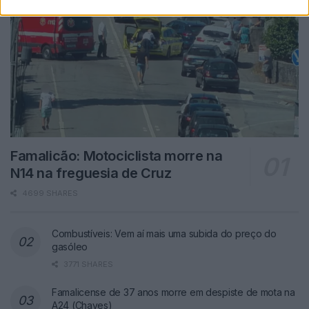
Famalicão: Motociclista morre na
N14 na freguesia de Cruz
4699 SHARES
Combustíveis: Vem aí mais uma subida do preço do
gasóleo
3771 SHARES
Famalicense de 37 anos morre em despiste de mota na
A24 (Chaves)