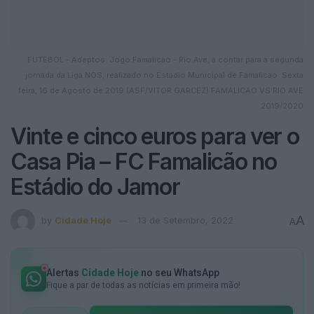
FUTEBOL - Adeptos. Jogo Famalicao - Rio Ave, a contar para a segunda
jornada da Liga NOS, realizado no Estadio Municipal de Famalicao. Sexta
feira, 16 de Agosto de 2019 (ASF/VITOR GARCEZ) FAMALICAO VS RIO AVE
2019/2020
Vinte e cinco euros para ver o
Casa Pia – FC Famalicão no
Estádio do Jamor
A
by
Cidade Hoje
13 de Setembro, 2022
A
Alertas
Cidade Hoje
no seu WhatsApp
Fique a par de todas as notícias em primeira mão!