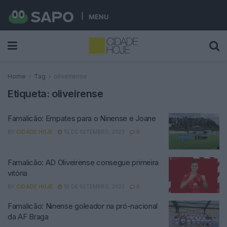
MENU
Home
Tag
oliveirense
Etiqueta:
oliveirense
Famalicão: Empates para o Ninense e Joane
BY
CIDADE HOJE
10 DE SETEMBRO, 2023
0
Famalicão: AD Oliveirense consegue primeira
vitória
BY
CIDADE HOJE
10 DE SETEMBRO, 2023
0
Famalicão: Ninense goleador na pró-nacional
da AF Braga