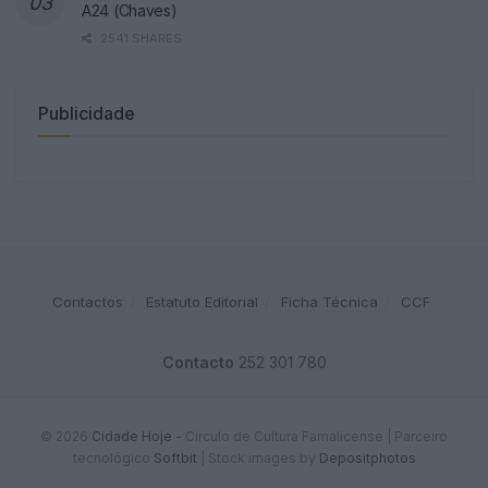
A24 (Chaves)
2541 SHARES
Publicidade
Contactos
Estatuto Editorial
Ficha Técnica
CCF
Contacto
252 301 780
© 2026
Cidade Hoje
- Circulo de Cultura Famalicense | Parceiro
tecnológico
Softbit
|
Stock images by
Depositphotos