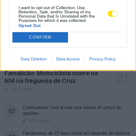
I want to opt-out of Collection, Use,
Retention, Sale, and/or Sharing of my
Personal Data that Is Unrelated with the
Purposes for which it was collected.
Opted Out
CONFIRM
Data Deletion
Data Access
Privacy Policy
Famalicão: Motociclista morre na
N14 na freguesia de Cruz
4701 SHARES
Combustíveis: Vem aí mais uma subida do preço do
gasóleo
3771 SHARES
Famalicense de 37 anos morre em despiste de mota na