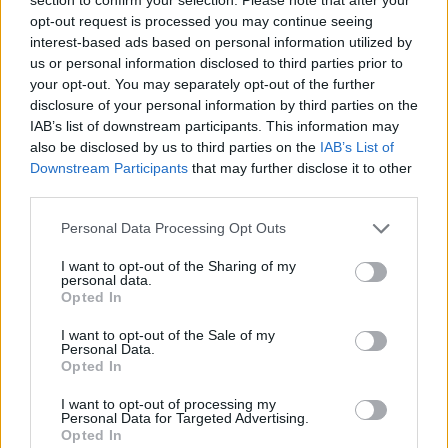
opt-out request is processed you may continue seeing
Famalicão: AD Oliveirense é Entidade
interest-based ads based on personal information utilized by
Formadora 2 estrelas
us or personal information disclosed to third parties prior to
BY
CIDADE HOJE
31 DE MAIO, 2023
0
your opt-out. You may separately opt-out of the further
disclosure of your personal information by third parties on the
Famalicão: Ribeirão luta pelo título da Pró
IAB’s list of downstream participants. This information may
Nacional; Joane falha acesso ao jogo
also be disclosed by us to third parties on the
IAB’s List of
decisivo; Ninense e Oliveirense continuam
Downstream Participants
that may further disclose it to other
BY
CIDADE HOJE
8 DE MAIO, 2023
0
third parties.
Personal Data Processing Opt Outs
1
…
11
12
13
…
17
I want to opt-out of the Sharing of my
personal data.
Opted In
Notícias Populares
I want to opt-out of the Sale of my
Personal Data.
Opted In
I want to opt-out of processing my
Personal Data for Targeted Advertising.
Opted In